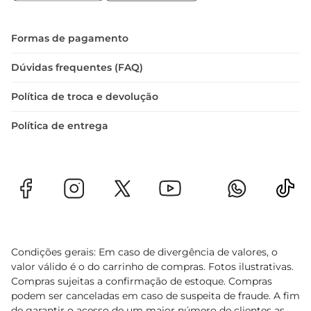
Produzido pela renomada marca Balbo, 
conhecida por sua paixão pela viticultura e 
compromisso com a qualidade, este reserva é 
Formas de pagamento
um verdadeiro testemunho da tradição argentina 
na produção de vinhos. Cada garrafa incorpora o 
Dúvidas frequentes (FAQ)
cuidado e a atenção ao detalhe que caracteriza a 
Política de troca e devolução
história desta vinícola.
Política de entrega
Condições gerais: Em caso de divergência de valores, o
valor válido é o do carrinho de compras. Fotos ilustrativas.
Compras sujeitas a confirmação de estoque. Compras
podem ser canceladas em caso de suspeita de fraude. A fim
de garantir o acesso de um maior número de clientes as