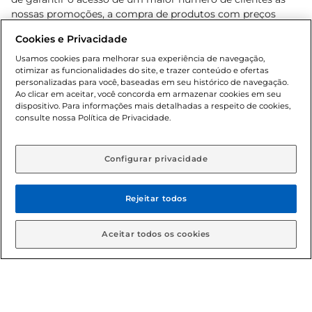
nossas promoções, a compra de produtos com preços
promocionais poderá ter sua quantidade limitada por
Cookies e Privacidade
cliente. Os preços, ofertas e condições são exclusivos para
o e-commerce e válidos durante o dia de hoje, podendo
Usamos cookies para melhorar sua experiência de navegação,
otimizar as funcionalidades do site, e trazer conteúdo e ofertas
sofrer alterações sem prévia notificação. Proibida a venda
personalizadas para você, baseadas em seu histórico de navegação.
de bebidas alcoólicas para menores de 18 anos, conforme
Ao clicar em aceitar, você concorda em armazenar cookies em seu
Lei n.º 8069/90, art. 81, inciso II (Estatuto da Criança e do
dispositivo. Para informações mais detalhadas a respeito de cookies,
Adolescente). Preços e condições exclusivos para o
consulte nossa Política de Privacidade.
www.gbarbosa.com.br
, podendo sofrer alterações sem
aviso prévio. O valor mínimo para as compras on-line é de
R$ 80,00.
Configurar privacidade
Rejeitar todos
© 2026 Copyright. Todos os direitos
reservados Gbarbosa.
Aceitar todos os cookies
Cencosud Brasil Comercial SA.CNPJ sob n° 39.346.861/0350-38 .
Sediada na Av. das Nações Unidas, 12.995, 21º andar, CEP: