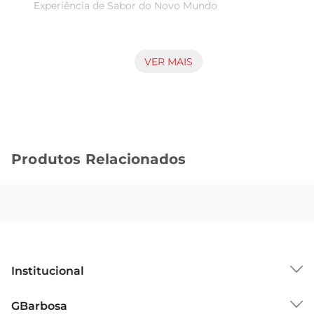
Experiência de Sabor do Novo Mundo

O Vinho Argentino Balbo Reserva Cabernet 
Sauvignon Tinto é uma das expressões mais 
VER MAIS
autênticas e sofisticadas da vinicultura sul-
americana. Com uma garrafa de 750ml, este 
vinho tinto se destaca por sua riqueza de sabores 
e aromas, proporcionando uma experiência 
sensorial única para os apreciadores de boa 
Produtos Relacionados
bebida. 

Notas e Aromas Envolventes

Este Cabernet Sauvignon se caracteriza por uma 
profunda coloração rubi com reflexos violáceos, 
que anunciam seu vigor. No nariz, revelam-se 
Institucional
notas de frutas negras maduras, como cassis e 
amoras, acompanhadas por sutis toques de 
Sobre o GBarbosa
GBarbosa
especiarias e baunilha, resultado de seu 