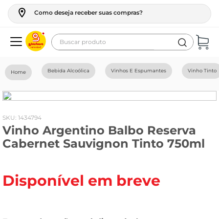
Como deseja receber suas compras?
Buscar produto
Termos mais buscados
Bebida Alcoólica
Vinhos E Espumantes
Vinho Tinto
geladeira
maquina lavar
fogao
:
1434794
Vinho Argentino Balbo Reserva
café
Cabernet Sauvignon Tinto 750ml
cerveja
frango
Disponível em breve
leite
vinho
celular