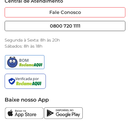
Central de Atendimento
Sobre Privacidade
Garantia Estendida
Portal do Fornecedo
Código de Ética
Fale Conosco
Nossas Lojas
Serviços
Cencosud Media
Blog GBarbosa
0800 720 1111
Black Friday
Encarte do Dia
Segunda à Sexta: 8h às 20h
Sábados: 8h às 18h
Baixe nosso App