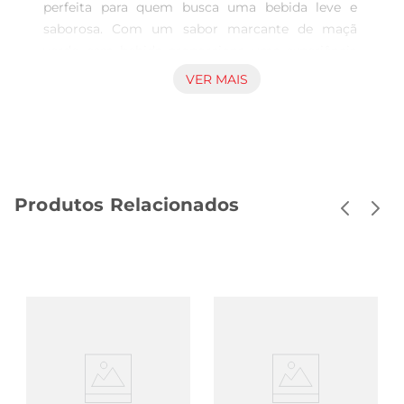
perfeita para quem busca uma bebida leve e 
saborosa. Com um sabor marcante de maçã 
verde, essa bebida proporciona uma experiência 
única a cada gole. Ideal para ser consumido em 
VER MAIS
momentos de descontração, seja em festas, 
encontros com amigos ou simplesmente para se 
refrescar em um dia quente.

Qualidade e ingredientes selecionados  

Produzido com ingredientes de alta qualidade, o 
Produtos Relacionados
Drink Kovak é cuidadosamente elaborado para 
garantir um sabor autêntico e refrescante. Sua 
fórmula leve e equilibrada faz deleuma opção 
ideal para quem aprecia bebidas que combinam 
sabor e frescor, sem abrir mão da qualidade.

Versatilidade de consumo  

Este drink é extremamente versátil e pode ser 
apreciado de diversas maneiras. Sirvao gelado, 
em um copo com gelo, ou utilizeo como base 
para coquetéis criativos. A combinação do sabor 