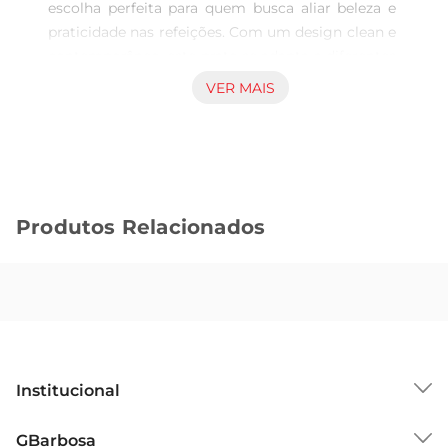
escolha perfeita para quem busca aliar beleza e 
praticidade nas refeições. Com um design clean e 
contemporâneo, este prato se adapta a diferentes 
estilos de mesa, desde as mais simples até as 
VER MAIS
mais elaboradas. Sua cor opalina proporciona um 
toque de sofisticação, tornando cada sobremesa 
ainda mais especial.

Material de Qualidade  

Fabricado em vidro temperado, o prato Nadir 
Produtos Relacionados
Opaline é resistente e durável, ideal para o uso 
diário. O material não apenas confere uma 
estética agradável, mas também garante 
segurança ao servir. A superfície lisa facilita a 
limpeza, permitindo que você aproveite mais 
tempo com seus convidados e menos tempo 
com tarefas domésticas.

Institucional
Tamanho Ideal para Sobremesas  

Com 19cm de diâmetro, este prato é perfeito para 
Sobre o GBarbosa
GBarbosa
servir uma variedade de sobremesas, como 