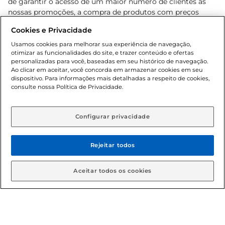
de garantir o acesso de um maior número de clientes as
nossas promoções, a compra de produtos com preços
promocionais poderá ter sua quantidade limitada por
Cookies e Privacidade
cliente. Os preços, ofertas e condições são exclusivos para
o e-commerce e válidos durante o dia de hoje, podendo
Usamos cookies para melhorar sua experiência de navegação,
otimizar as funcionalidades do site, e trazer conteúdo e ofertas
sofrer alterações sem prévia notificação. Proibida a venda
personalizadas para você, baseadas em seu histórico de navegação.
de bebidas alcoólicas para menores de 18 anos, conforme
Ao clicar em aceitar, você concorda em armazenar cookies em seu
Lei n.º 8069/90, art. 81, inciso II (Estatuto da Criança e do
dispositivo. Para informações mais detalhadas a respeito de cookies,
Adolescente). Preços e condições exclusivos para o
consulte nossa Política de Privacidade.
www.gbarbosa.com.br
, podendo sofrer alterações sem
aviso prévio. O valor mínimo para as compras on-line é de
R$ 80,00.
Configurar privacidade
Rejeitar todos
© 2026 Copyright. Todos os direitos
reservados Gbarbosa.
Aceitar todos os cookies
Cencosud Brasil Comercial SA.CNPJ sob n° 39.346.861/0350-38 .
Sediada na Av. das Nações Unidas, 12.995, 21º andar, CEP: