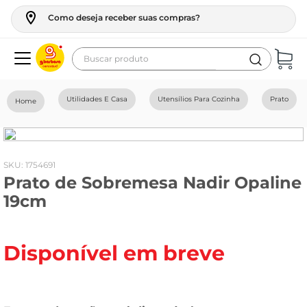
Como deseja receber suas compras?
Buscar produto
Termos mais buscados
Utilidades E Casa
Utensílios Para Cozinha
Prato
geladeira
maquina lavar
fogao
:
1754691
Prato de Sobremesa Nadir Opaline
café
19cm
cerveja
frango
Disponível em breve
leite
vinho
leite pó