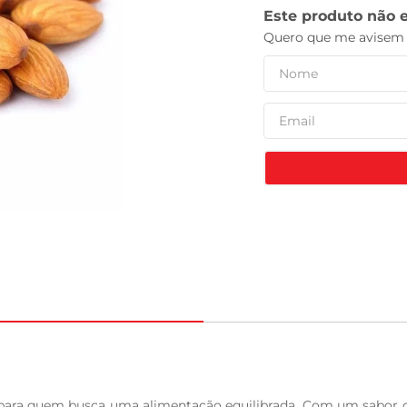
celular
 para quem busca uma alimentação equilibrada. Com um sabor del