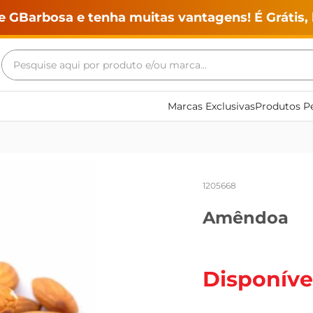
e GBarbosa e tenha muitas vantagens! É Grátis, 
Pesquise aqui por produto e/ou marca...
Termos mais buscados
Marcas Exclusivas
Produtos Pe
geladeira
maquina lavar
fogao
1205668
café
Amêndoa
cerveja
frango
leite
Disponíve
vinho
leite pó