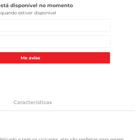
Me avise
Características
icado e textura crocante, elas são perfeitas para serem 