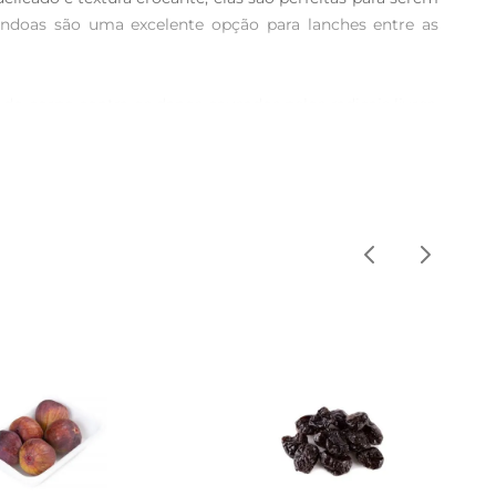
êndoas são uma excelente opção para lanches entre as 
o corpo contra os danos causados pelos radicais livres. 
a pressão arterial. A inclusão de amêndoas na sua dieta 
ionadas a saladas, misturadas em iogurtes ou batidas em 
al e nutritivo. Experimente incluir as amêndoas em suas 
ocal fresco e seco. Dessa forma, você preserva suas 
a qualidade do produto.
