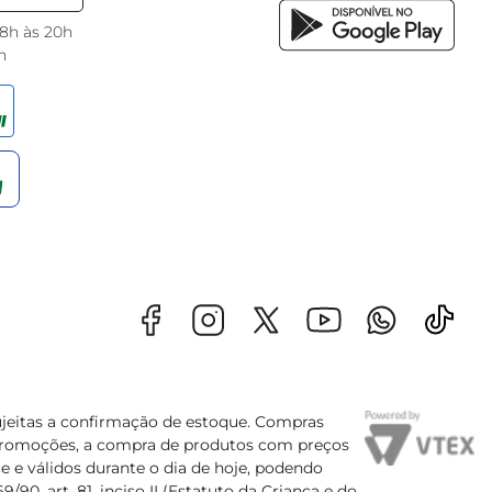
 8h às 20h
h
sujeitas a confirmação de estoque. Compras
s promoções, a compra de produtos com preços
e e válidos durante o dia de hoje, podendo
90, art. 81, inciso II (Estatuto da Criança e do