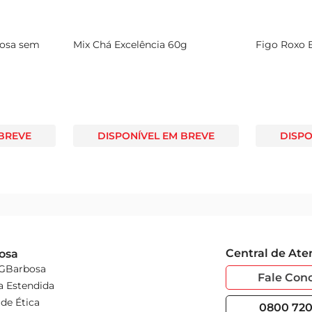
osa sem
Mix Chá Excelência 60g
Figo Roxo
 BREVE
DISPONÍVEL EM BREVE
DISPO
Central de At
osa
 GBarbosa
Fale Con
a Estendida
de Ética
0800 720 