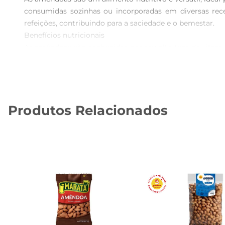
consumidas sozinhas ou incorporadas em diversas rece
refeições, contribuindo para a saciedade e o bemestar.

Benefícios nutricionais  

As amêndoas são conhecidas por seu alto teor de vitamin
Além disso, são uma fonte significativa de magnésio, qu
pode ajudar a melhorar os níveis de colesterol e a promov
Versatilidade na cozinha  

Você pode utilizar as amêndoas de diversas maneiras na 
Produtos Relacionados
vitaminas. Também são excelentes para prepararreceitas 
receitas e descubra novas combinações de sabores.

Armazenamento e conservação  

Para garantir a frescura e a qualidade das amêndoas
propriedades nutricionais e sabor por mais tempo. Evite
Especificações do produto  

 Peso: 1 Kg  

 Tipo: Amêndoas inteiras  

 Origem: Não disponível