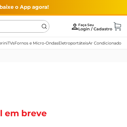
baixe o App agora!
rini
TVs
Fornos e Micro-Ondas
Eletroportáteis
Ar Condicionado
l em breve