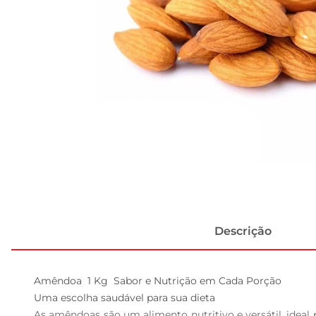
Descrição
Amêndoa  1 Kg  Sabor e Nutrição em Cada Porção

Uma escolha saudável para sua dieta  

As amêndoas são um alimento nutritivo e versátil, ideal