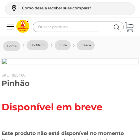
Como deseja receber suas compras?
Buscar produto
Termos mais buscados
Hortifruti
Fruta
Fresca
geladeira
maquina lavar
fogao
:
1195460
Pinhão
café
cerveja
Disponível em breve
frango
leite
vinho
leite pó