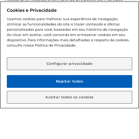
promocionais poderá ter sua quantidade limitada por
Cookies e Privacidade
cliente. Os preços, ofertas e condições são exclusivos para
o e-commerce e válidos durante o dia de hoje, podendo
Usamos cookies para melhorar sua experiência de navegação,
otimizar as funcionalidades do site, e trazer conteúdo e ofertas
sofrer alterações sem prévia notificação. Proibida a venda
personalizadas para você, baseadas em seu histórico de navegação.
de bebidas alcoólicas para menores de 18 anos, conforme
Ao clicar em aceitar, você concorda em armazenar cookies em seu
Lei n.º 8069/90, art. 81, inciso II (Estatuto da Criança e do
dispositivo. Para informações mais detalhadas a respeito de cookies,
Adolescente). Preços e condições exclusivos para o
consulte nossa Política de Privacidade.
www.gbarbosa.com.br
, podendo sofrer alterações sem
aviso prévio. O valor mínimo para as compras on-line é de
R$ 80,00.
Configurar privacidade
Rejeitar todos
© 2026 Copyright. Todos os direitos
reservados Gbarbosa.
Aceitar todos os cookies
Cencosud Brasil Comercial SA.CNPJ sob n° 39.346.861/0350-38 .
Sediada na Av. das Nações Unidas, 12.995, 21º andar, CEP:
04.578-000, Bairro Brooklin Paulista, na cidade de São Paulo -