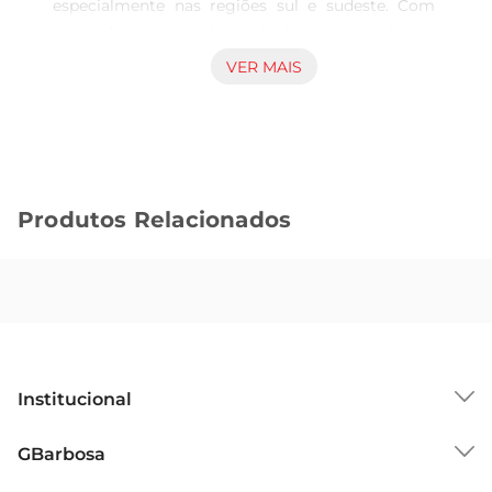
especialmente nas regiões sul e sudeste. Com 
seu sabor marcante e textura única, é um 
ingrediente versátil que pode ser utilizado em 
VER MAIS
diversas receitas, desde pratos salgados até 
sobremesas. O pinhão é uma excelente opção 
para quem busca um alimento que une tradição e 
sabor em cada refeição.

Produtos Relacionados
Benefícios Nutricionais

Além de seu sabor inconfundível, o pinhão é rico 
em nutrientes. Ele contém proteínas, fibras e 
uma variedade de vitaminas e minerais que 
podem contribuir para uma dieta equilibrada. O 
consumo de pinhão pode ajudar a fornecer 
energia, além de ser uma fonte de antioxidantes 
Institucional
que auxiliam na proteção do organismo. É uma 
escolha saudável para quem deseja adicionar um 
Sobre o GBarbosa
GBarbosa
toque especial à sua alimentação.

Grupo Cencosud