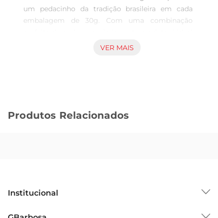
um pedacinho da tradição brasileira em cada 
embalagem de 30g. Com uma combinação 
perfeita de mel e especiarias, este produto é ideal 
para quem busca um sabor autêntico e 
VER MAIS
reconfortante. Cada mordida revela a maciez do 
pão, envolto em um toque doce que encanta o 
paladar, tornandoo uma excelente opção para o 
lanche da tarde ou para acompanhar um café.

Qualidade e Sabor Inconfundíveis  

Produtos Relacionados
Produzido com ingredientes selecionados, o Pão 
de Mel Bauducco é um exemplo de qualidade e 
sabor. A receita tradicional é cuidadosamente 
elaborada para garantir que cada unidade 
mantenha a frescura e o gosto característico que 
todos conhecem e amam. É uma opção que 
combina praticidade e sabor, perfeita para 
Institucional
momentos de descontração ou para 
compartilhar com amigos e familiares.

Sobre o GBarbosa
GBarbosa