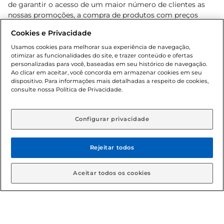
de garantir o acesso de um maior número de clientes as
nossas promoções, a compra de produtos com preços
promocionais poderá ter sua quantidade limitada por
Cookies e Privacidade
cliente. Os preços, ofertas e condições são exclusivos para
o e-commerce e válidos durante o dia de hoje, podendo
Usamos cookies para melhorar sua experiência de navegação,
otimizar as funcionalidades do site, e trazer conteúdo e ofertas
sofrer alterações sem prévia notificação. Proibida a venda
personalizadas para você, baseadas em seu histórico de navegação.
de bebidas alcoólicas para menores de 18 anos, conforme
Ao clicar em aceitar, você concorda em armazenar cookies em seu
Lei n.º 8069/90, art. 81, inciso II (Estatuto da Criança e do
dispositivo. Para informações mais detalhadas a respeito de cookies,
Adolescente). Preços e condições exclusivos para o
consulte nossa Política de Privacidade.
www.gbarbosa.com.br
, podendo sofrer alterações sem
aviso prévio. O valor mínimo para as compras on-line é de
R$ 80,00.
Configurar privacidade
Rejeitar todos
© 2026 Copyright. Todos os direitos
reservados Gbarbosa.
Aceitar todos os cookies
Cencosud Brasil Comercial SA.CNPJ sob n° 39.346.861/0350-38 .
Sediada na Av. das Nações Unidas, 12.995, 21º andar, CEP: