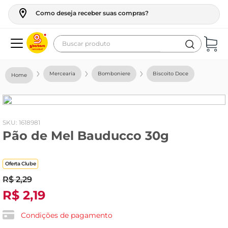
Como deseja receber suas compras?
Buscar produto
Termos mais buscados
Mercearia
Bomboniere
Biscoito Doce
geladeira
maquina lavar
fogao
:
1618981
Pão de Mel Bauducco 30g
café
cerveja
Oferta Clube
frango
R$
2
,
29
vinho
R$
2
,
19
leite
Condições de pagamento
tv