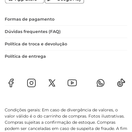
Uma Experiência que Vale a Pena  

Experimente o Pão de Mel Bauducco e descubra 
como um simples lanche pode se transformar 
Formas de pagamento
em um momento especial. Com sua combinação 
de sabor e tradição, ele é perfeito para quem 
Dúvidas frequentes (FAQ)
aprecia um toque doce no dia a dia. Não deixe de 
Política de troca e devolução
incluir essa delícia em sua rotina e aproveite cada 
momento com um sabor que é sinônimo de 
Política de entrega
carinho e aconchego.
Condições gerais: Em caso de divergência de valores, o
valor válido é o do carrinho de compras. Fotos ilustrativas.
Compras sujeitas a confirmação de estoque. Compras
podem ser canceladas em caso de suspeita de fraude. A fim