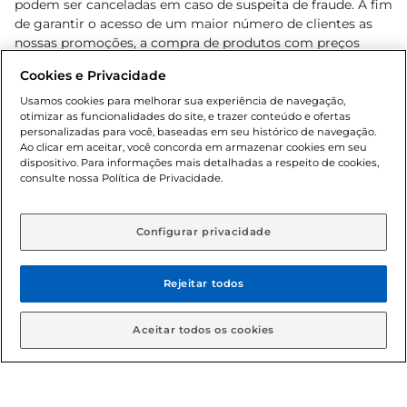
podem ser canceladas em caso de suspeita de fraude. A fim
de garantir o acesso de um maior número de clientes as
nossas promoções, a compra de produtos com preços
promocionais poderá ter sua quantidade limitada por
Cookies e Privacidade
cliente. Os preços, ofertas e condições são exclusivos para
o e-commerce e válidos durante o dia de hoje, podendo
Usamos cookies para melhorar sua experiência de navegação,
otimizar as funcionalidades do site, e trazer conteúdo e ofertas
sofrer alterações sem prévia notificação. Proibida a venda
personalizadas para você, baseadas em seu histórico de navegação.
de bebidas alcoólicas para menores de 18 anos, conforme
Ao clicar em aceitar, você concorda em armazenar cookies em seu
Lei n.º 8069/90, art. 81, inciso II (Estatuto da Criança e do
dispositivo. Para informações mais detalhadas a respeito de cookies,
Adolescente). Preços e condições exclusivos para o
consulte nossa Política de Privacidade.
www.gbarbosa.com.br
, podendo sofrer alterações sem
aviso prévio. O valor mínimo para as compras on-line é de
R$ 80,00.
Configurar privacidade
Rejeitar todos
© 2026 Copyright. Todos os direitos
reservados Gbarbosa.
Aceitar todos os cookies
Cencosud Brasil Comercial SA.CNPJ sob n° 39.346.861/0350-38 .