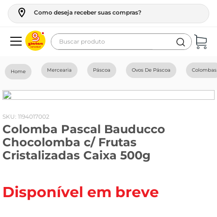
Como deseja receber suas compras?
Buscar produto
Termos mais buscados
Mercearia
Páscoa
Ovos De Páscoa
Colombas
geladeira
maquina lavar
fogao
:
1194017002
Colomba Pascal Bauducco
café
Chocolomba c/ Frutas
cerveja
Cristalizadas Caixa 500g
frango
leite
Disponível em breve
vinho
leite pó