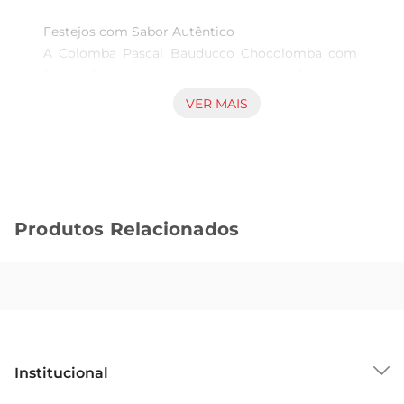
Festejos com Sabor Autêntico 

A Colomba Pascal Bauducco Chocolomba com 
Frutas Cristalizadas é uma escolha perfeita para 
celebrar momentos especiais, especialmente na 
VER MAIS
Páscoa. Com um sabor irresistível que combina a 
suavidade da massa levedada com a intensidade 
do chocolate e frutas cristalizadas, essa colomba 
é ideal para unir amigos e familiares em torno de 
uma mesa repleta de afeto. 

Produtos Relacionados
Preparação de Qualidade 

Produzida com ingredientes selecionados e uma 
receita que realça o sabor caseiro, a Colomba 
Pascal traz consigo todo o carinho da tradição 
Bauducco. O processo cuidadoso de fermentação 
resulta em uma textura leve e macia, enquanto a 
Institucional
combinação de chocolate e frutas proporciona 
um contraste de sabores marcantes em cada 