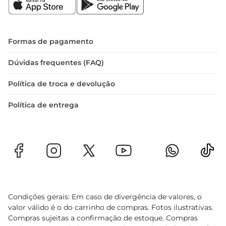
compartilhar com alguém especial. 

Celebre a Páscoa com a Bauducco 

A Colomba Pascal Bauducco Chocolomba com 
Formas de pagamento
Frutas Cristalizadas é mais do que um doce; é 
uma tradição que se renova a cada ano, trazendo 
Dúvidas frequentes (FAQ)
à mesa a alegria e a magia da Páscoa. 
Política de troca e devolução
Proporcione-se ou presenteie alguém com esse 
sabor incomparável e compartilhe momentos de 
Política de entrega
puro prazer.
Condições gerais: Em caso de divergência de valores, o
valor válido é o do carrinho de compras. Fotos ilustrativas.
Compras sujeitas a confirmação de estoque. Compras