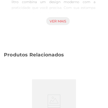
litro combina um design moderno com a 
praticidade que você precisa. Com sua estampa 
mosaico colorido, ela não só mantém suas 
bebidas na temperatura ideal, mas também 
VER MAIS
adiciona um toque de estilo ao seu cotidiano. 
Ideal para quembusca um produto que una 
beleza e eficiência, essa garrafa é perfeita para 
levar ao trabalho, na academia ou em passeios ao 
ar livre.

Produtos Relacionados
Tecnologia de Isolamento Térmico  

Equipado com tecnologia de isolamento a vácuo, 
este modelo da Invicta garante que suas bebidas 
quentes permaneçam quentes por até 12 horas e 
as frias por até 24 horas. Essa característica é 
essencial para quem aprecia um bomcafé pela 
manhã ou uma água gelada durante um dia 
quente. Assim, você pode desfrutar de suas 
bebidas na temperatura perfeita, 
independentemente da ocasião.
