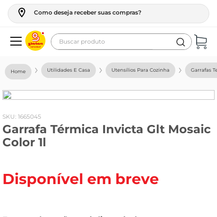
Como deseja receber suas compras?
Buscar produto
Termos mais buscados
Utilidades E Casa
Utensílios Para Cozinha
Garrafas T
geladeira
maquina lavar
fogao
:
1665045
Garrafa Térmica Invicta Glt Mosaic
café
Color 1l
cerveja
frango
Disponível em breve
leite
vinho
leite pó