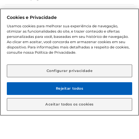
Dúvidas frequentes (FAQ)
Cookies e Privacidade
Política de troca e devolução
Usamos cookies para melhorar sua experiência de navegação,
otimizar as funcionalidades do site, e trazer conteúdo e ofertas
Política de entrega
personalizadas para você, baseadas em seu histórico de navegação.
Ao clicar em aceitar, você concorda em armazenar cookies em seu
dispositivo. Para informações mais detalhadas a respeito de cookies,
consulte nossa Política de Privacidade.
Configurar privacidade
Rejeitar todos
Condições gerais: Em caso de divergência de valores, o
valor válido é o do carrinho de compras. Fotos ilustrativas.
Aceitar todos os cookies
Compras sujeitas a confirmação de estoque. Compras
podem ser canceladas em caso de suspeita de fraude. A fim
de garantir o acesso de um maior número de clientes as
nossas promoções, a compra de produtos com preços
promocionais poderá ter sua quantidade limitada por