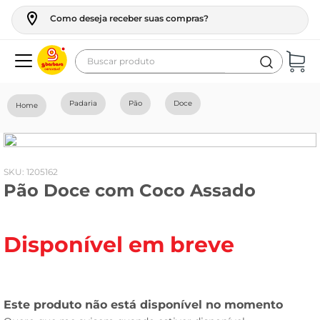
Como deseja receber suas compras?
Buscar produto
Termos mais buscados
Padaria
Pão
Doce
geladeira
maquina lavar
fogao
:
1205162
Pão Doce com Coco Assado
café
cerveja
Disponível em breve
frango
vinho
leite
tv