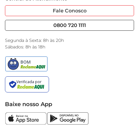
Sobre Privacidade
Garantia Estendida
Portal do Fornecedo
Código de Ética
Fale Conosco
Nossas Lojas
Serviços
Cencosud Media
Blog GBarbosa
0800 720 1111
Black Friday
Encarte do Dia
Segunda à Sexta: 8h às 20h
Sábados: 8h às 18h
Baixe nosso App