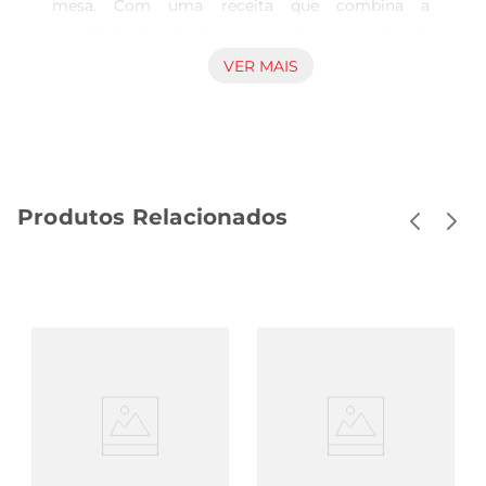
mesa. Com uma receita que combina a 
suavidade do pão doce e o sabor marcante do 
coco, este produto é perfeito para momentos de 
VER MAIS
descontração, seja no café da manhã, no lanche 
da tarde ou em celebrações especiais. Cada 
pedaço é uma verdadeira explosão de sabor que 
vai agradar a todos os gostos.

Textura e Sabor Irresistíveis  

Produtos Relacionados
Feito com ingredientes selecionados, o Pão Doce 
com Coco Assado apresenta uma textura macia e 
um aroma envolvente que se espalha pelo 
ambienteao ser servido. O toque do coco assado 
proporciona um sabor único, que se destaca em 
cada mordida, tornandoo uma escolha ideal 
paraquem aprecia um doce caseiro e 
reconfortante. É uma opção que combina 
tradição e qualidade, ideal para compartilhar com 
amigos e familiares.

Versatilidade no Uso  
