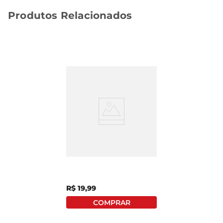
Produtos Relacionados
Pimenta Mexicana
Cepêra Squeeze 270g
R$
19
,
99