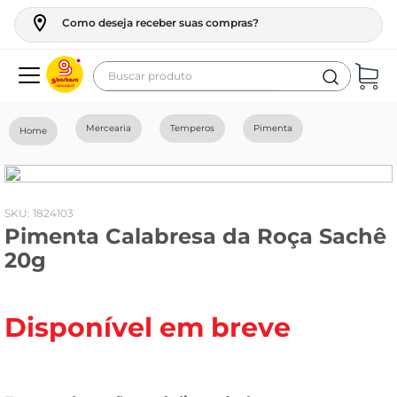
Como deseja receber suas compras?
Buscar produto
Termos mais buscados
Mercearia
Temperos
Pimenta
geladeira
maquina lavar
fogao
:
1824103
Pimenta Calabresa da Roça Sachê
café
20g
cerveja
frango
Disponível em breve
vinho
leite
tv