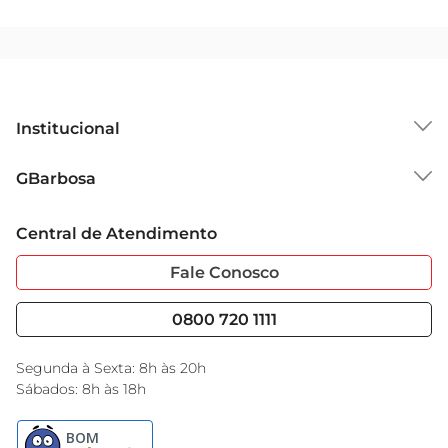
Institucional
Sobre o GBarbosa
GBarbosa
Grupo Cencosud
Trabalhe Conosco
Cartão GBarbosa
Central de Atendimento
Sobre Privacidade
Garantia Estendida
Portal do Fornecedo
Código de Ética
Fale Conosco
Nossas Lojas
Serviços
Cencosud Media
Blog GBarbosa
0800 720 1111
Black Friday
Encarte do Dia
Segunda à Sexta: 8h às 20h
Sábados: 8h às 18h