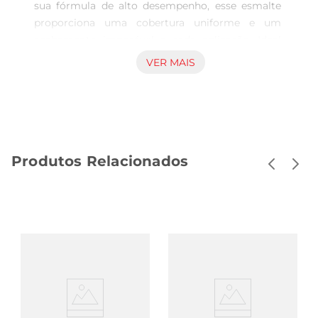
sua fórmula de alto desempenho, esse esmalte 
proporciona uma cobertura uniforme e um 
acabamento impecável a cada aplicação. Ideal 
para quem busca deixar as unhas com um visual 
VER MAIS
deslumbrante e cheio de vida.

Alta Qualidade e Resultados Impecáveis 

Com 8ml de conteúdo, o esmalte Colorama é 
especialmente desenvolvido para oferecer cores 
intensas e longa duração.O tom framboesa é 
Produtos Relacionados
perfeito para qualquer ocasião, trazendo um 
toque de sofisticação e alegria às suas mãos. A 
sua fórmula cremosa facilita a aplicação, 
garantindo uma secagem rápida e um brilho 
duradouro. O uso deste produto não só realça a 
beleza das unhas, mas também traz uma 
sensação de cuidado e elegância.

Aplicação descomplicada 

O esmalte Colorama Cremoso 2x1 foi pensado 
para ser prático. Sua embalagem leve e 