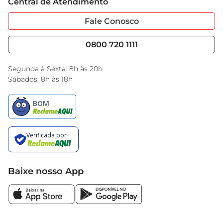
Central de Atendimento
Sobre Privacidade
Garantia Estendida
Portal do Fornecedo
Código de Ética
Fale Conosco
Nossas Lojas
Serviços
Cencosud Media
Blog GBarbosa
0800 720 1111
Black Friday
Encarte do Dia
Segunda à Sexta: 8h às 20h
Sábados: 8h às 18h
Baixe nosso App