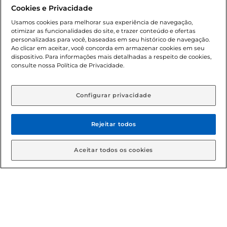
promocionais poderá ter sua quantidade limitada por
Cookies e Privacidade
cliente. Os preços, ofertas e condições são exclusivos para
o e-commerce e válidos durante o dia de hoje, podendo
Usamos cookies para melhorar sua experiência de navegação,
otimizar as funcionalidades do site, e trazer conteúdo e ofertas
sofrer alterações sem prévia notificação. Proibida a venda
personalizadas para você, baseadas em seu histórico de navegação.
de bebidas alcoólicas para menores de 18 anos, conforme
Ao clicar em aceitar, você concorda em armazenar cookies em seu
Lei n.º 8069/90, art. 81, inciso II (Estatuto da Criança e do
dispositivo. Para informações mais detalhadas a respeito de cookies,
Adolescente). Preços e condições exclusivos para o
consulte nossa Política de Privacidade.
www.gbarbosa.com.br
, podendo sofrer alterações sem
aviso prévio. O valor mínimo para as compras on-line é de
R$ 80,00.
Configurar privacidade
Rejeitar todos
© 2026 Copyright. Todos os direitos
reservados Gbarbosa.
Aceitar todos os cookies
Cencosud Brasil Comercial SA.CNPJ sob n° 39.346.861/0350-38 .
Sediada na Av. das Nações Unidas, 12.995, 21º andar, CEP:
04.578-000, Bairro Brooklin Paulista, na cidade de São Paulo -
SP.