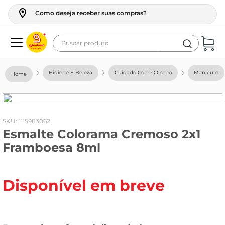
Como deseja receber suas compras?
Buscar produto
Termos mais buscados
Higiene E Beleza
Cuidado Com O Corpo
Manicure
geladeira
maquina lavar
fogao
:
1115983062
Esmalte Colorama Cremoso 2x1
café
Framboesa 8ml
cerveja
frango
Disponível em breve
leite
vinho
leite pó