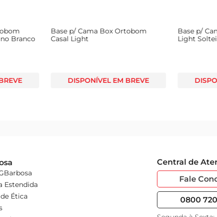
tobom
Base p/ Cama Box Ortobom
Base p/ C
no Branco
Casal Light
Light Solte
 BREVE
DISPONÍVEL EM BREVE
DISPO
Central de At
osa
 GBarbosa
Fale Con
a Estendida
de Ética
0800 720 
s