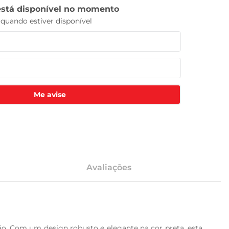
Me avise
Avaliações
ão. Com um design robusto e elegante na cor preta, esta 