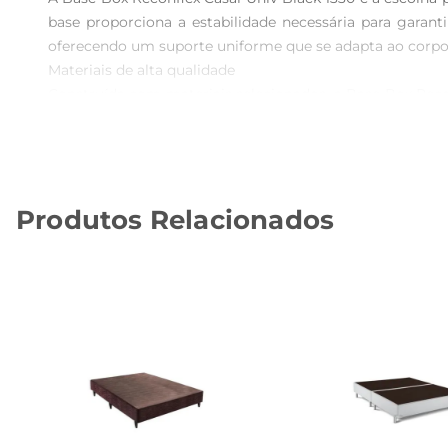
base proporciona a estabilidade necessária para garan
oferecendo um suporte uniforme que se adapta ao corpo.
Materiais de alta qualidade  

Construída com materiais selecionados, a Base Box Reconfl
firmeza necessária para suportar o peso do colchão e
facilmente à decoração doquarto.

Design funcional e versátil  

Com dimensões adequadas para colchões de tamanho casa
Produtos Relacionados
diferentes estilos de decoração, desde os mais clássic
facilitando a limpeza e a organização do ambiente.

Especificações técnicas  

A Base Box Reconflex possui medidas que se adequam per
proporcionar conforto ao deitar elevantar. Com um acab
por muito mais tempo.