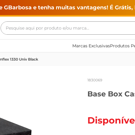
e GBarbosa e tenha muitas vantagens! É Grátis, 
Pesquise aqui por produto e/ou marca...
Termos mais buscados
Marcas Exclusivas
Produtos Pe
geladeira
nflex 1330 Univ Black
maquina lavar
fogao
1830069
café
Base Box Cas
cerveja
frango
leite
Disponíve
vinho
leite pó