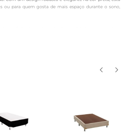
ais ou para quem gosta de mais espaço durante o sono, 
utura é feita de madeira de alta qualidade, que garante a 
 suave e elegante, tornandoa uma peça que se integra 
il. Seu design discreto permite que ela se encaixe em 
leve o suficiente para ser movimentada com facilidade, 
primento. Sua altura é ideal para facilitar o acesso e 
as, garantindo que sua aparência se mantenha impecável 