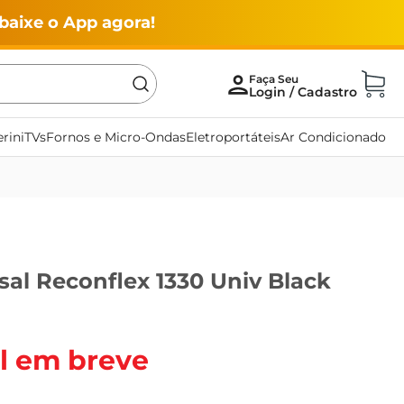
baixe o App agora!
rini
TVs
Fornos e Micro-Ondas
Eletroportáteis
Ar Condicionado
al Reconflex 1330 Univ Black
l em breve