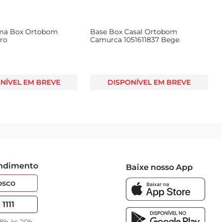
ama Box Ortobom
Base Box Casal Ortobom
iro
Camurca 1051611837 Bege
NÍVEL EM BREVE
DISPONÍVEL EM BREVE
endimento
Baixe nosso App
osco
1111