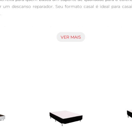
tir um descanso reparador. Seu formato casal é ideal para cas


ex é projetada para oferecer durabilidade e resistência. A estr
 dos usuários. O revestimento em tecido proporciona um toque
VER MAIS
l, esta base box foi desenvolvida paraser funcional e versát
os até os contemporâneos. Além disso, a Base Box Reconflex é 
feitamente a colchões de 138 cm de largura por 188 cm de com
amento de qualidade, a base é resistente a desgastes e manch