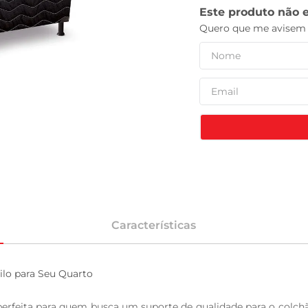
tv
Características
ilo para Seu Quarto

perfeita para quem busca um suporte de qualidade para o colch