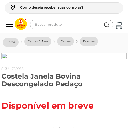
Como deseja receber suas compras?
Buscar produto
Termos mais buscados
Carnes E Aves
Carnes
Bovinas
geladeira
maquina lavar
fogao
:
1759933
Costela Janela Bovina
café
Descongelado Pedaço
cerveja
frango
Disponível em breve
leite
vinho
celular