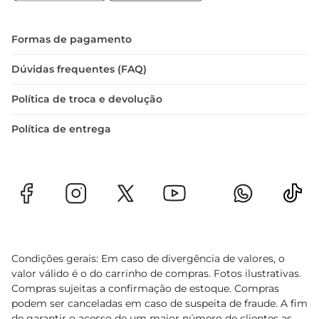
descongelada em temperaturas adequadas e 
consumila dentro do prazo de validade. Ao 
manusear a carne, é importante seguir as boas 
Formas de pagamento
práticas de higiene, evitando a contaminação 
cruzada e assegurando que todos os cuidados 
Dúvidas frequentes (FAQ)
sejam tomados para uma refeição saudável e 
Política de troca e devolução
deliciosa. 

Com a costela janela bovina descongelada, você 
Política de entrega
tem a garantia de um produto de qualidade, 
pronto para ser transformado em pratos que vão 
agradar a todos.
Condições gerais: Em caso de divergência de valores, o
valor válido é o do carrinho de compras. Fotos ilustrativas.
Compras sujeitas a confirmação de estoque. Compras
podem ser canceladas em caso de suspeita de fraude. A fim
de garantir o acesso de um maior número de clientes as