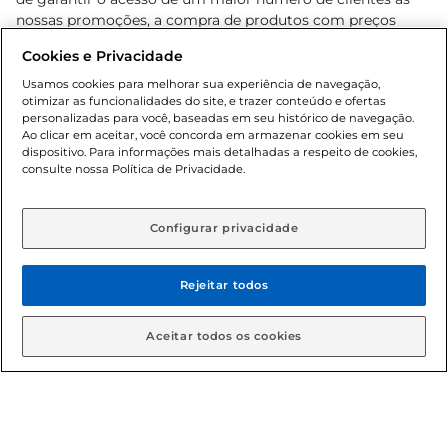
nossas promoções, a compra de produtos com preços
promocionais poderá ter sua quantidade limitada por
Cookies e Privacidade
cliente. Os preços, ofertas e condições são exclusivos para
o e-commerce e válidos durante o dia de hoje, podendo
Usamos cookies para melhorar sua experiência de navegação,
otimizar as funcionalidades do site, e trazer conteúdo e ofertas
sofrer alterações sem prévia notificação. Proibida a venda
personalizadas para você, baseadas em seu histórico de navegação.
de bebidas alcoólicas para menores de 18 anos, conforme
Ao clicar em aceitar, você concorda em armazenar cookies em seu
Lei n.º 8069/90, art. 81, inciso II (Estatuto da Criança e do
dispositivo. Para informações mais detalhadas a respeito de cookies,
Adolescente). Preços e condições exclusivos para o
consulte nossa Política de Privacidade.
www.gbarbosa.com.br
, podendo sofrer alterações sem
aviso prévio. O valor mínimo para as compras on-line é de
R$ 80,00.
Configurar privacidade
Rejeitar todos
© 2026 Copyright. Todos os direitos
reservados Gbarbosa.
Aceitar todos os cookies
Cencosud Brasil Comercial SA.CNPJ sob n° 39.346.861/0350-38 .
Sediada na Av. das Nações Unidas, 12.995, 21º andar, CEP: