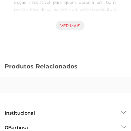
opção irresistível para quem aprecia um bom 
prato à base de carne. Com um corte suculento e 
macio, essa peça éperfeita para preparar desde 
um churrasco até um cozido especial. Seu sabor 
VER MAIS
marcante e textura tenra garantem que cada 
refeição se torne uma experiência gastronômica 
memorável.

Versatilidade na cozinha  

Esse corte de carne é extremamente versátil e 
Produtos Relacionados
pode ser utilizado em diversas preparações. Seja 
assada, cozida ou grelhada, a costela janela se 
adapta a diferentes modos de preparo, 
permitindo que você explore novas receitas e 
sabores. Ideal para ser servida em almoços em 
família ou em encontros com amigos, ela traz 
um toque especial a qualquer ocasião.

Institucional
Dicas de preparo  

Para realçar o sabor da costela janela, 
Sobre o GBarbosa
GBarbosa
recomendase temperála com ervas frescas, alho 