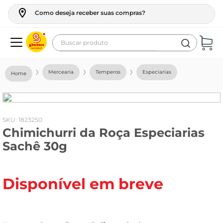
Como deseja receber suas compras?
Buscar produto
Termos mais buscados
Mercearia
Temperos
Especiarias
geladeira
maquina lavar
fogao
:
1823250
Chimichurri da Roça Especiarias
café
Sachê 30g
cerveja
frango
Disponível em breve
leite
vinho
leite pó