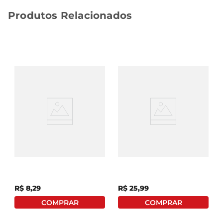
Produtos Relacionados
Canela-Da-China Em Pó
Gengibre Em Pó
Maratá Pote 35g
Bombay Vidro 60g
R$
8
,
29
R$
25
,
99