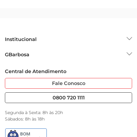
Institucional
Sobre o GBarbosa
GBarbosa
Grupo Cencosud
Trabalhe Conosco
Cartão GBarbosa
Central de Atendimento
Sobre Privacidade
Garantia Estendida
Portal do Fornecedo
Código de Ética
Fale Conosco
Nossas Lojas
Serviços
Cencosud Media
Blog GBarbosa
0800 720 1111
Black Friday
Encarte do Dia
Segunda à Sexta: 8h às 20h
Sábados: 8h às 18h