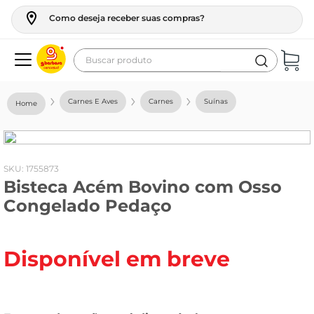
Como deseja receber suas compras?
Buscar produto
Termos mais buscados
Carnes E Aves
Carnes
Suínas
geladeira
maquina lavar
fogao
:
1755873
Bisteca Acém Bovino com Osso
café
Congelado Pedaço
cerveja
frango
Disponível em breve
leite
vinho
leite pó