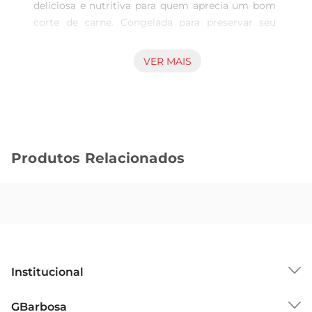
deliciosa e nutritiva para quem aprecia um bom 
corte de carne. Congelada para preservar seu 
frescore sabor, essa bisteca é ideal para preparar 
pratos suculentos e cheios de sabor. Com um 
VER MAIS
corte que combina maciez e um toque de sabor 
característico, ela se destaca em qualquer 
refeição, seja em um almoço em família ou em 
um jantar especial.

Versatilidade na cozinha  

Produtos Relacionados
Esse corte de carne é extremamente versátil e 
pode ser preparado de diversas maneiras. Seja 
grelhada, assada ou cozida, a bisteca de acém se 
adapta a diferentes receitas, permitindo que você 
explore sua criatividade na cozinha. Experimente 
temperála com ervas frescas e especiarias para 
realçar ainda mais seu sabor. Além disso, é 
Institucional
perfeita para acompanhar acompanhamentos 
variados, como arroz, saladas e legumes.

Sobre o GBarbosa
GBarbosa
Qualidade garantida  
