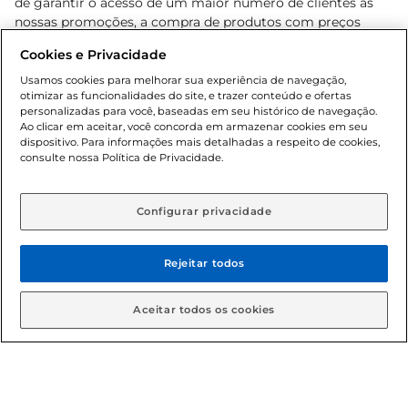
de garantir o acesso de um maior número de clientes as
nossas promoções, a compra de produtos com preços
promocionais poderá ter sua quantidade limitada por
Cookies e Privacidade
cliente. Os preços, ofertas e condições são exclusivos para
o e-commerce e válidos durante o dia de hoje, podendo
Usamos cookies para melhorar sua experiência de navegação,
otimizar as funcionalidades do site, e trazer conteúdo e ofertas
sofrer alterações sem prévia notificação. Proibida a venda
personalizadas para você, baseadas em seu histórico de navegação.
de bebidas alcoólicas para menores de 18 anos, conforme
Ao clicar em aceitar, você concorda em armazenar cookies em seu
Lei n.º 8069/90, art. 81, inciso II (Estatuto da Criança e do
dispositivo. Para informações mais detalhadas a respeito de cookies,
Adolescente). Preços e condições exclusivos para o
consulte nossa Política de Privacidade.
www.gbarbosa.com.br
, podendo sofrer alterações sem
aviso prévio. O valor mínimo para as compras on-line é de
R$ 80,00.
Configurar privacidade
Rejeitar todos
© 2026 Copyright. Todos os direitos
reservados Gbarbosa.
Aceitar todos os cookies
Cencosud Brasil Comercial SA.CNPJ sob n° 39.346.861/0350-38 .
Sediada na Av. das Nações Unidas, 12.995, 21º andar, CEP: