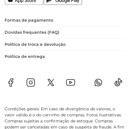
 Tipo: Charque coxão  

 Corte: Especificado  

 Embalagem: A vácuo  

Formas de pagamento
 Peso: Kg especificar o peso desejado  

Com a charque coxão, você traz para sua mesa 
Dúvidas frequentes (FAQ)
não apenas um ingrediente, mas uma experiência 
Política de troca e devolução
gastronômica rica e saborosa, perfeita para 
compartilhar com amigos e familiares.
Política de entrega
Condições gerais: Em caso de divergência de valores, o
valor válido é o do carrinho de compras. Fotos ilustrativas.
Compras sujeitas a confirmação de estoque. Compras
podem ser canceladas em caso de suspeita de fraude. A fim