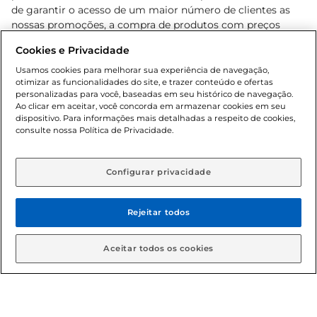
de garantir o acesso de um maior número de clientes as
nossas promoções, a compra de produtos com preços
promocionais poderá ter sua quantidade limitada por
Cookies e Privacidade
cliente. Os preços, ofertas e condições são exclusivos para
o e-commerce e válidos durante o dia de hoje, podendo
Usamos cookies para melhorar sua experiência de navegação,
otimizar as funcionalidades do site, e trazer conteúdo e ofertas
sofrer alterações sem prévia notificação. Proibida a venda
personalizadas para você, baseadas em seu histórico de navegação.
de bebidas alcoólicas para menores de 18 anos, conforme
Ao clicar em aceitar, você concorda em armazenar cookies em seu
Lei n.º 8069/90, art. 81, inciso II (Estatuto da Criança e do
dispositivo. Para informações mais detalhadas a respeito de cookies,
Adolescente). Preços e condições exclusivos para o
consulte nossa Política de Privacidade.
www.gbarbosa.com.br
, podendo sofrer alterações sem
aviso prévio. O valor mínimo para as compras on-line é de
R$ 80,00.
Configurar privacidade
Rejeitar todos
© 2026 Copyright. Todos os direitos
reservados Gbarbosa.
Aceitar todos os cookies
Cencosud Brasil Comercial SA.CNPJ sob n° 39.346.861/0350-38 .