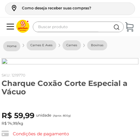
Como deseja receber suas compras?
Buscar produto
Termos mais buscados
Carnes E Aves
Carnes
Bovinas
geladeira
maquina lavar
fogao
:
1219770
Charque Coxão Corte Especial a
café
Vácuo
cerveja
frango
R$
59
,
99
unidade
leite
(Aprox. 800g)
R$
74
,
99
/kg
vinho
Condições de pagamento
leite pó