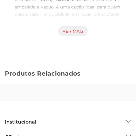
embalada a vácuo, é uma opção ideal para quem 
busca sabor e qualidade em suas preparações. 
Com um corte específico, essa carne é perfeita 
para pratos tradicionais, como feijoadas e 
VER MAIS
cozidos, proporcionando um gosto marcante que 
agradaa todos. Sua versatilidade permite que 
você a utilize em diversas receitas, garantindo 
sempre um resultado delicioso.

Processo de embalagem a vácuo  

Produtos Relacionados
A embalagem a vácuo é uma técnica que 
preserva a frescura e o sabor da carne por mais 
tempo. Ao retirar o ar dopacote, evitamos a 
oxidação e a proliferação de bactérias, garantindo 
que a charque chegue até você em perfeitas 
condições. Essa prática não só aumenta a 
durabilidade do produto, mas também mantém 
Institucional
suas características organolépticas, como textura 
e aroma, intactas.

Sobre o GBarbosa