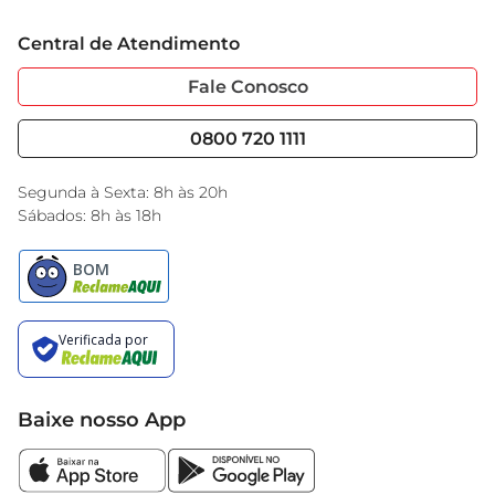
Trabalhe Conosco
Cartão GBarbosa
Central de Atendimento
Sobre Privacidade
Garantia Estendida
Portal do Fornecedo
Código de Ética
Fale Conosco
Nossas Lojas
Serviços
Cencosud Media
Blog GBarbosa
0800 720 1111
Black Friday
Encarte do Dia
Segunda à Sexta: 8h às 20h
Sábados: 8h às 18h
Baixe nosso App