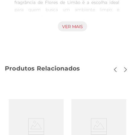
fragrância de Flores de Limão é a escolha ideal 
para quem busca um ambiente limpo e 
perfumado. Com uma apresentação prática de 1 
litro, sua fórmula foi especialmente desenvolvida 
VER MAIS
para eliminar bactérias e germes, garantindo a 
higienização eficaz de diversas superfícies. O 
aroma leve e refrescante de flores de limão 
transforma o momento da limpeza em uma 
experiência agradável, através de um toque 
Produtos Relacionados
cítrico que suaviza o ambiente. Versatilidade na 
limpeza Diogo Pinho Bril é perfeito para uso em 
diferentes áreas da casa, como cozinhas, 
banheiros e salas. Seu poder desinfetante 
assegura que cada espaço receba a atenção 
necessária, desde a limpeza dos pisos até a 
higiene de superfícies como mesas e balcões. A 
sua fácil utilização permite que aaplicação seja 
rápida e eficiente, adaptandose à rotina de quem 
busca praticidade no dia a dia. Qualidade e 