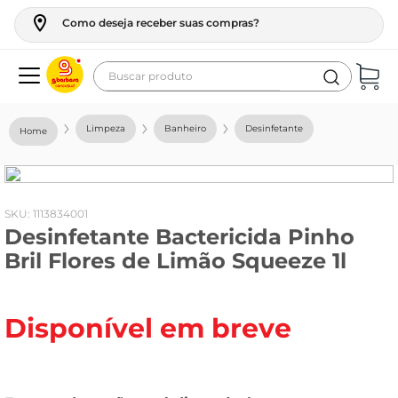
Como deseja receber suas compras?
Buscar produto
Termos mais buscados
Limpeza
Banheiro
Desinfetante
geladeira
maquina lavar
fogao
:
1113834001
Desinfetante Bactericida Pinho
café
Bril Flores de Limão Squeeze 1l
cerveja
frango
Disponível em breve
leite
vinho
leite pó