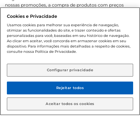
nossas promoções, a compra de produtos com preços
promocionais poderá ter sua quantidade limitada por
Cookies e Privacidade
cliente. Os preços, ofertas e condições são exclusivos para
o e-commerce e válidos durante o dia de hoje, podendo
Usamos cookies para melhorar sua experiência de navegação,
otimizar as funcionalidades do site, e trazer conteúdo e ofertas
sofrer alterações sem prévia notificação. Proibida a venda
personalizadas para você, baseadas em seu histórico de navegação.
de bebidas alcoólicas para menores de 18 anos, conforme
Ao clicar em aceitar, você concorda em armazenar cookies em seu
Lei n.º 8069/90, art. 81, inciso II (Estatuto da Criança e do
dispositivo. Para informações mais detalhadas a respeito de cookies,
Adolescente). Preços e condições exclusivos para o
consulte nossa Política de Privacidade.
www.gbarbosa.com.br
, podendo sofrer alterações sem
aviso prévio. O valor mínimo para as compras on-line é de
R$ 80,00.
Configurar privacidade
Rejeitar todos
© 2026 Copyright. Todos os direitos
reservados Gbarbosa.
Aceitar todos os cookies
Cencosud Brasil Comercial SA.CNPJ sob n° 39.346.861/0350-38 .
Sediada na Av. das Nações Unidas, 12.995, 21º andar, CEP: