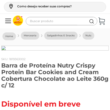
Como deseja receber suas compras?
Buscar produto
Termos mais buscados
Mercearia
Salgadinhos E Snacks
Nuts
geladeira
maquina lavar
fogao
:
1819363002
Barra de Proteína Nutry Crispy
café
Protein Bar Cookies and Cream
cerveja
Cobertura Chocolate ao Leite 360g
frango
c/ 12
leite
vinho
Disponível em breve
leite pó