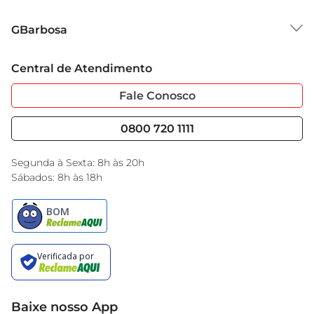
Sobre o GBarbosa
GBarbosa
Grupo Cencosud
Trabalhe Conosco
Cartão GBarbosa
Central de Atendimento
Sobre Privacidade
Garantia Estendida
Portal do Fornecedo
Código de Ética
Fale Conosco
Nossas Lojas
Serviços
Cencosud Media
Blog GBarbosa
0800 720 1111
Black Friday
Encarte do Dia
Segunda à Sexta: 8h às 20h
Sábados: 8h às 18h
Baixe nosso App