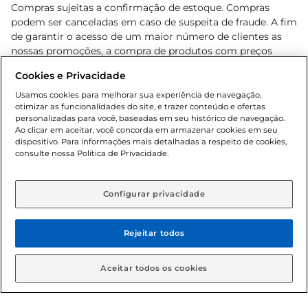
Compras sujeitas a confirmação de estoque. Compras
podem ser canceladas em caso de suspeita de fraude. A fim
de garantir o acesso de um maior número de clientes as
nossas promoções, a compra de produtos com preços
promocionais poderá ter sua quantidade limitada por
Cookies e Privacidade
cliente. Os preços, ofertas e condições são exclusivos para
o e-commerce e válidos durante o dia de hoje, podendo
Usamos cookies para melhorar sua experiência de navegação,
otimizar as funcionalidades do site, e trazer conteúdo e ofertas
sofrer alterações sem prévia notificação. Proibida a venda
personalizadas para você, baseadas em seu histórico de navegação.
de bebidas alcoólicas para menores de 18 anos, conforme
Ao clicar em aceitar, você concorda em armazenar cookies em seu
Lei n.º 8069/90, art. 81, inciso II (Estatuto da Criança e do
dispositivo. Para informações mais detalhadas a respeito de cookies,
Adolescente). Preços e condições exclusivos para o
consulte nossa Política de Privacidade.
www.gbarbosa.com.br
, podendo sofrer alterações sem
aviso prévio. O valor mínimo para as compras on-line é de
R$ 80,00.
Configurar privacidade
Rejeitar todos
© 2026 Copyright. Todos os direitos
reservados Gbarbosa.
Aceitar todos os cookies