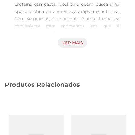
proteína compacta, ideal para quem busca uma 
opção prática de alimentação rápida e nutritiva. 
Com 30 gramas, esse produto é uma alternativa 
conveniente para momentos em que é 
necessário um reforço energético, seja durante 
atividades físicas, trabalho ou deslocamentos. 
VER MAIS
Ingredientes alinhados ao bem-estar A 
composição da barra Nutry integra ingredientes 
cuidadosamente selecionados, promovendo uma 
fonte equilibrada de proteínas e nutrientes 
essenciais. O formato facilita o consumo 
Produtos Relacionados
imediato, contribuindo para a manutenção da 
disposição e suporte muscular, aspectos 
importantes para rotinas ativas e para quem 
valoriza escolhas alimentares conscientes. 
Versatilidade para diversos momentos O 
tamanho e a praticidade do produto tornam-no 
uma escolha versátil para ser levado em bolsas, 
mochilas ou automóveis, proporcionando fácil 