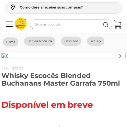
Como deseja receber suas compras?
Buscar produto
Termos mais buscados
Bebida Alcoólica
Destilado
Whisky
geladeira
maquina lavar
fogao
:
1820123
Whisky Escocês Blended
café
Buchanans Master Garrafa 750ml
cerveja
frango
Disponível em breve
leite
vinho
leite pó