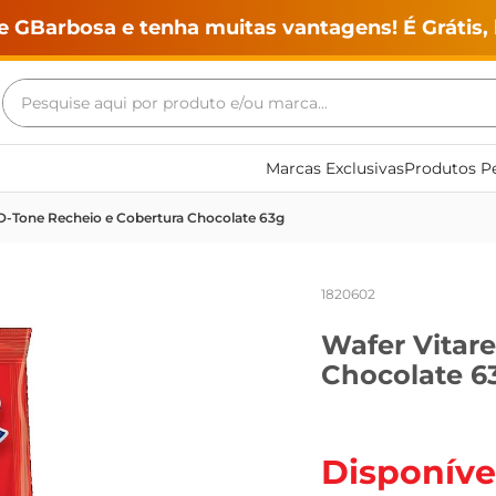
e GBarbosa e tenha muitas vantagens! É Grátis, 
Pesquise aqui por produto e/ou marca...
Termos mais buscados
Marcas Exclusivas
Produtos Pe
geladeira
 D-Tone Recheio e Cobertura Chocolate 63g
maquina lavar
fogao
1820602
café
Wafer Vitare
cerveja
Chocolate 6
frango
leite
vinho
Disponíve
leite pó