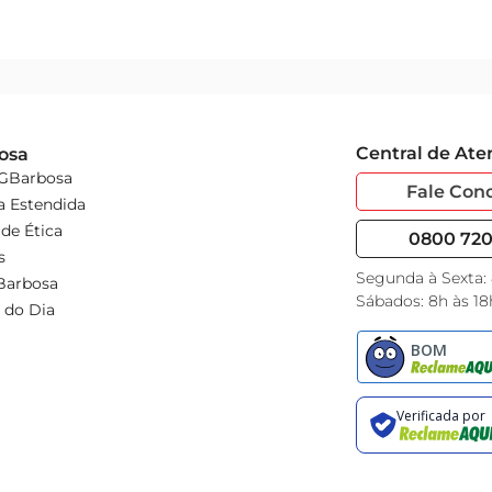
Central de At
osa
 GBarbosa
Fale Con
a Estendida
de Ética
0800 720 
s
Segunda à Sexta:
Barbosa
Sábados: 8h às 18
 do Dia