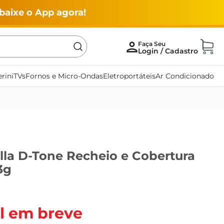
baixe o App agora!
rini
TVs
Fornos e Micro-Ondas
Eletroportáteis
Ar Condicionado
lla D-Tone Recheio e Cobertura
3g
l em breve