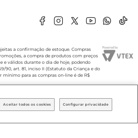
sujeitas a confirmação de estoque. Compras
s promoções, a compra de produtos com preços
e e válidos durante o dia de hoje, podendo
90, art. 81, inciso II (Estatuto da Criança e do
lor mínimo para as compras on-line é de R$
Aceitar todos os cookies
Configurar privacidade
Bairro Brooklin Paulista, na cidade de São Paulo - SP.