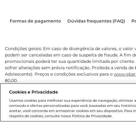
Formas de pagamento
Dúvidas frequentes (FAQ)
Po
Condições gerais: Em caso de divergência de valores, o valor 
podem ser canceladas em caso de suspeita de fraude. A fim 
promocionais poderá ter sua quantidade limitada por cliente.
sofrer alterações sem prévia notificação. Proibida a venda de b
Adolescente). Preços e condições exclusivos para o
www.gbar
80,00.
Cookies e Privacidade
© 2025 Copyright. Todos os direitos reservados Gbarbosa.
Usamos cookies para melhorar sua experiência de navegação, otimizar as 
conteúdo e ofertas personalizadas para você, baseadas em seu histórico
aceitar, você concorda em armazenar cookies em seu dispositivo. Para 
respeito de cookies, consulte nossa Política de Privacidade.
Cencosud Brasil Comercial SA.CNPJ sob n° 39.346.861/0350-3