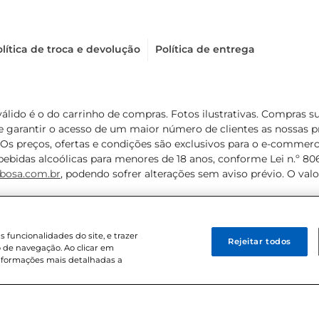
lítica de troca e devolução
Política de entrega
válido é o do carrinho de compras. Fotos ilustrativas. Compras 
de garantir o acesso de um maior número de clientes as nossa
 Os preços, ofertas e condições são exclusivos para o e-commerc
ebidas alcoólicas para menores de 18 anos, conforme Lei n.º 8069/
bosa.com.br
, podendo sofrer alterações sem aviso prévio. O va
funcionalidades do site, e trazer
Rejeitar todos
 de navegação. Ao clicar em
informações mais detalhadas a
8 . Sediada na Av. das Nações Unidas, 12.995, 21º andar, CEP: 04.578-000, 