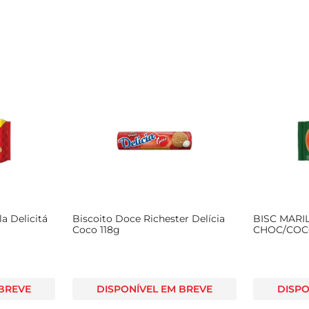
la Delicitá
Biscoito Doce Richester Delícia
BISC MARI
Coco 118g
CHOC/CO
 BREVE
DISPONÍVEL EM BREVE
DISPO