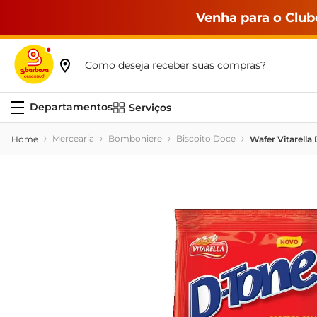
Venha para o Club
Como deseja receber suas compras?
Serviços
Mercearia
Bomboniere
Biscoito Doce
Wafer Vitarella