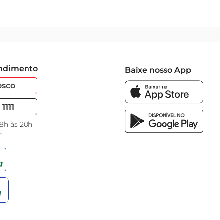
endimento
Baixe nosso App
osco
1111
 8h às 20h
h