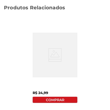
Produtos Relacionados
Café Em Cápsula 3
Corações Torrado E
Moído Tradicional
Filtrado Caixa 75g Com
10 Unidades
R$
24
,
99