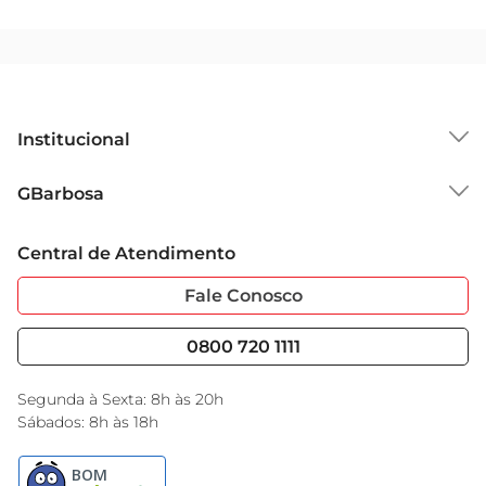
Institucional
Sobre o GBarbosa
GBarbosa
Grupo Cencosud
Trabalhe Conosco
Cartão GBarbosa
Central de Atendimento
Sobre Privacidade
Garantia Estendida
Portal do Fornecedo
Código de Ética
Fale Conosco
Nossas Lojas
Serviços
Cencosud Media
Blog GBarbosa
0800 720 1111
Black Friday
Encarte do Dia
Segunda à Sexta: 8h às 20h
Sábados: 8h às 18h