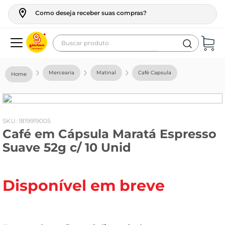
Como deseja receber suas compras?
Buscar produto
Termos mais buscados
Mercearia
Matinal
Café Capsula
geladeira
maquina lavar
fogao
:
1819919005
Café em Cápsula Maratá Espresso
café
Suave 52g c/ 10 Unid
cerveja
frango
Disponível em breve
leite
vinho
leite pó