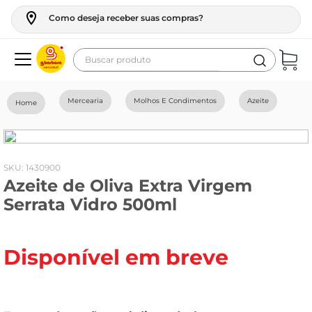
Como deseja receber suas compras?
Buscar produto
Termos mais buscados
Mercearia
Molhos E Condimentos
Azeite
geladeira
maquina lavar
fogao
:
1430900
Azeite de Oliva Extra Virgem
café
Serrata Vidro 500ml
cerveja
frango
Disponível em breve
leite
vinho
leite pó