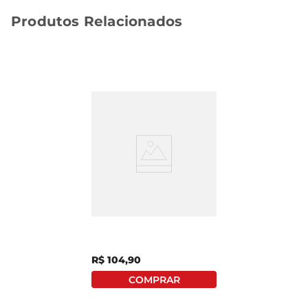
Produtos Relacionados
Azeite De Oliva Italiano
Extra Virgem Paganini
Trufa Negra Vidro
250ml
R$
104
,
90