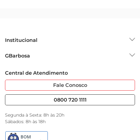
Institucional
Sobre o GBarbosa
GBarbosa
Grupo Cencosud
Trabalhe Conosco
Cartão GBarbosa
Central de Atendimento
Sobre Privacidade
Garantia Estendida
Portal do Fornecedo
Código de Ética
Fale Conosco
Nossas Lojas
Serviços
Cencosud Media
Blog GBarbosa
0800 720 1111
Black Friday
Encarte do Dia
Segunda à Sexta: 8h às 20h
Sábados: 8h às 18h