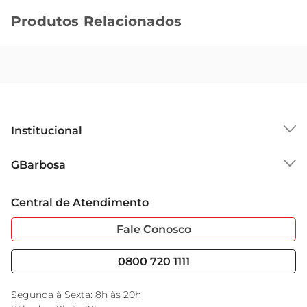
Produtos Relacionados
Institucional
Sobre o GBarbosa
GBarbosa
Grupo Cencosud
Trabalhe Conosco
Cartão GBarbosa
Central de Atendimento
Sobre Privacidade
Garantia Estendida
Portal do Fornecedo
Código de Ética
Fale Conosco
Nossas Lojas
Serviços
Cencosud Media
Blog GBarbosa
0800 720 1111
Black Friday
Encarte do Dia
Segunda à Sexta: 8h às 20h