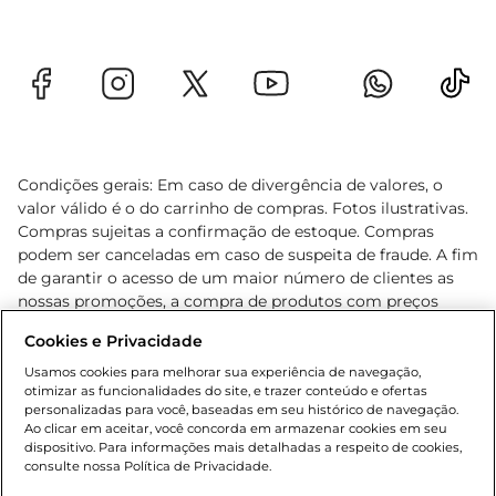
Condições gerais: Em caso de divergência de valores, o
valor válido é o do carrinho de compras. Fotos ilustrativas.
Compras sujeitas a confirmação de estoque. Compras
podem ser canceladas em caso de suspeita de fraude. A fim
de garantir o acesso de um maior número de clientes as
nossas promoções, a compra de produtos com preços
promocionais poderá ter sua quantidade limitada por
Cookies e Privacidade
cliente. Os preços, ofertas e condições são exclusivos para
o e-commerce e válidos durante o dia de hoje, podendo
Usamos cookies para melhorar sua experiência de navegação,
otimizar as funcionalidades do site, e trazer conteúdo e ofertas
sofrer alterações sem prévia notificação. Proibida a venda
personalizadas para você, baseadas em seu histórico de navegação.
de bebidas alcoólicas para menores de 18 anos, conforme
Ao clicar em aceitar, você concorda em armazenar cookies em seu
Lei n.º 8069/90, art. 81, inciso II (Estatuto da Criança e do
dispositivo. Para informações mais detalhadas a respeito de cookies,
Adolescente). Preços e condições exclusivos para o
consulte nossa Política de Privacidade.
www.gbarbosa.com.br
, podendo sofrer alterações sem