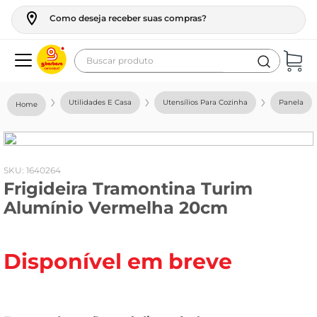
Como deseja receber suas compras?
Buscar produto
Termos mais buscados
Utilidades E Casa
Utensílios Para Cozinha
Panela
geladeira
maquina lavar
fogao
:
1640264
Frigideira Tramontina Turim
café
Alumínio Vermelha 20cm
cerveja
frango
Disponível em breve
leite
vinho
leite pó