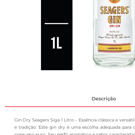
Descrição
Gin Dry Seagers Siga 1 Litro – Essência clássica e vers
e tradição. Este gin dry é uma escolha adequada para 
consumo puro. Seu perfil aromático e sabor característic