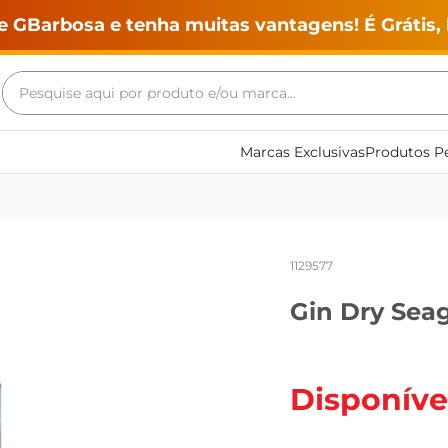
e GBarbosa e tenha muitas vantagens! É Grátis, 
Pesquise aqui por produto e/ou marca...
Termos mais buscados
Marcas Exclusivas
Produtos Pe
geladeira
maquina lavar
fogao
1129577
café
Gin Dry Seag
cerveja
frango
leite
Disponíve
vinho
leite pó