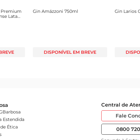
s Premium
Gin Amázzoni 750ml
Gin Larios 
nse Lata
 BREVE
DISPONÍVEL EM BREVE
DISPO
Central de At
osa
 GBarbosa
Fale Con
a Estendida
de Ética
0800 720 
s