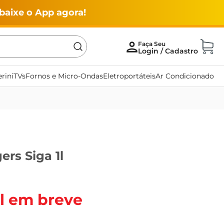
baixe o App agora!
rini
TVs
Fornos e Micro-Ondas
Eletroportáteis
Ar Condicionado
ers Siga 1l
l em breve