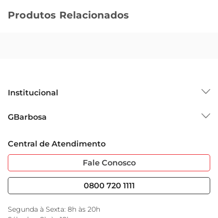
Produtos Relacionados
Institucional
Sobre o GBarbosa
GBarbosa
Grupo Cencosud
Trabalhe Conosco
Cartão GBarbosa
Central de Atendimento
Sobre Privacidade
Garantia Estendida
Portal do Fornecedo
Código de Ética
Fale Conosco
Nossas Lojas
Serviços
Cencosud Media
Blog GBarbosa
0800 720 1111
Black Friday
Encarte do Dia
Segunda à Sexta: 8h às 20h