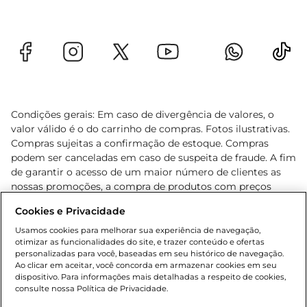
Condições gerais: Em caso de divergência de valores, o
valor válido é o do carrinho de compras. Fotos ilustrativas.
Compras sujeitas a confirmação de estoque. Compras
podem ser canceladas em caso de suspeita de fraude. A fim
de garantir o acesso de um maior número de clientes as
nossas promoções, a compra de produtos com preços
promocionais poderá ter sua quantidade limitada por
Cookies e Privacidade
cliente. Os preços, ofertas e condições são exclusivos para
o e-commerce e válidos durante o dia de hoje, podendo
Usamos cookies para melhorar sua experiência de navegação,
otimizar as funcionalidades do site, e trazer conteúdo e ofertas
sofrer alterações sem prévia notificação. Proibida a venda
personalizadas para você, baseadas em seu histórico de navegação.
de bebidas alcoólicas para menores de 18 anos, conforme
Ao clicar em aceitar, você concorda em armazenar cookies em seu
Lei n.º 8069/90, art. 81, inciso II (Estatuto da Criança e do
dispositivo. Para informações mais detalhadas a respeito de cookies,
Adolescente). Preços e condições exclusivos para o
consulte nossa Política de Privacidade.
www.gbarbosa.com.br
, podendo sofrer alterações sem