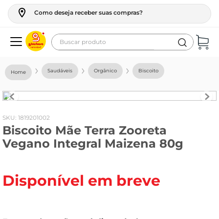
Como deseja receber suas compras?
Buscar produto
Termos mais buscados
Saudáveis
Orgânico
Biscoito
geladeira
maquina lavar
fogao
:
1819201002
Biscoito Mãe Terra Zooreta
café
Vegano Integral Maizena 80g
cerveja
frango
Disponível em breve
leite
vinho
leite pó