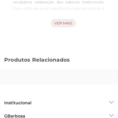
verdadeira celebração dos sabores tradicionais. 
Com 400g de pura indulgência, este panettone é 
ideal para compartilhar em momentos especiais 
ou simplesmente para saborear em casa. Sua 
VER MAIS
receita é elaborada com ingredientes 
selecionados, garantindo um produto de 
qualidade que encanta a todos.

Textura e Sabor Inconfundíveis  

Cada fatia do Panettone Italia Mia é macia e 
Produtos Relacionados
úmida, resultado de um processo de 
fermentação cuidadoso. As gotas de chocolate, 
generosamente distribuídas pela massa, 
proporcionam um contraste perfeito entre o 
doce e o amargo, criando uma experiência 
gustativa única. É uma opção que agrada tanto 
os amantes de chocolate quanto aqueles que 
Institucional
apreciam um bom panettone.

Perfeito para Presentear ou Apreciar  

Sobre o GBarbosa
GBarbosa
Este panettone é uma escolha versátil, ideal para 