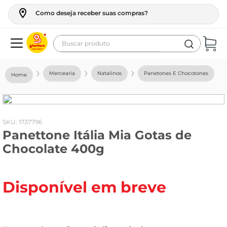
Como deseja receber suas compras?
Buscar produto
Termos mais buscados
Mercearia
Natalinos
Panetones E Chocotones
geladeira
maquina lavar
fogao
:
1737796
Panettone Itália Mia Gotas de
café
Chocolate 400g
cerveja
frango
Disponível em breve
vinho
leite
tv