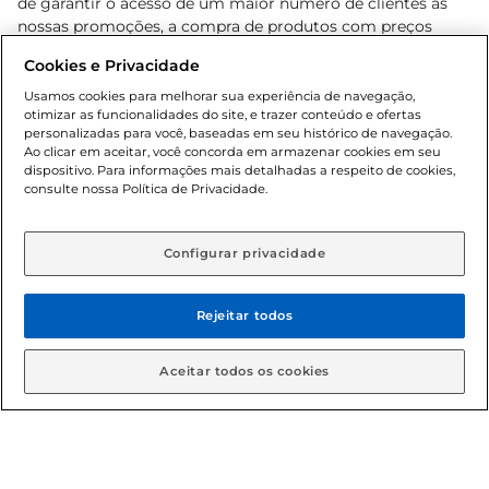
de garantir o acesso de um maior número de clientes as
nossas promoções, a compra de produtos com preços
promocionais poderá ter sua quantidade limitada por
Cookies e Privacidade
cliente. Os preços, ofertas e condições são exclusivos para
o e-commerce e válidos durante o dia de hoje, podendo
Usamos cookies para melhorar sua experiência de navegação,
otimizar as funcionalidades do site, e trazer conteúdo e ofertas
sofrer alterações sem prévia notificação. Proibida a venda
personalizadas para você, baseadas em seu histórico de navegação.
de bebidas alcoólicas para menores de 18 anos, conforme
Ao clicar em aceitar, você concorda em armazenar cookies em seu
Lei n.º 8069/90, art. 81, inciso II (Estatuto da Criança e do
dispositivo. Para informações mais detalhadas a respeito de cookies,
Adolescente). Preços e condições exclusivos para o
consulte nossa Política de Privacidade.
www.gbarbosa.com.br
, podendo sofrer alterações sem
aviso prévio. O valor mínimo para as compras on-line é de
R$ 80,00.
Configurar privacidade
Rejeitar todos
© 2026 Copyright. Todos os direitos
reservados Gbarbosa.
Aceitar todos os cookies
Cencosud Brasil Comercial SA.CNPJ sob n° 39.346.861/0350-38 .
Sediada na Av. das Nações Unidas, 12.995, 21º andar, CEP: