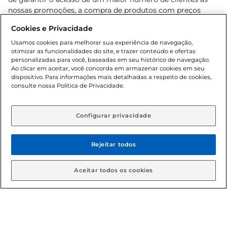
nossas promoções, a compra de produtos com preços
promocionais poderá ter sua quantidade limitada por
Cookies e Privacidade
cliente. Os preços, ofertas e condições são exclusivos para
o e-commerce e válidos durante o dia de hoje, podendo
Usamos cookies para melhorar sua experiência de navegação,
otimizar as funcionalidades do site, e trazer conteúdo e ofertas
sofrer alterações sem prévia notificação. Proibida a venda
personalizadas para você, baseadas em seu histórico de navegação.
de bebidas alcoólicas para menores de 18 anos, conforme
Ao clicar em aceitar, você concorda em armazenar cookies em seu
Lei n.º 8069/90, art. 81, inciso II (Estatuto da Criança e do
dispositivo. Para informações mais detalhadas a respeito de cookies,
Adolescente). Preços e condições exclusivos para o
consulte nossa Política de Privacidade.
www.gbarbosa.com.br
, podendo sofrer alterações sem
aviso prévio. O valor mínimo para as compras on-line é de
R$ 80,00.
Configurar privacidade
Rejeitar todos
© 2026 Copyright. Todos os direitos
reservados Gbarbosa.
Aceitar todos os cookies
Cencosud Brasil Comercial SA.CNPJ sob n° 39.346.861/0350-38 .
Sediada na Av. das Nações Unidas, 12.995, 21º andar, CEP: