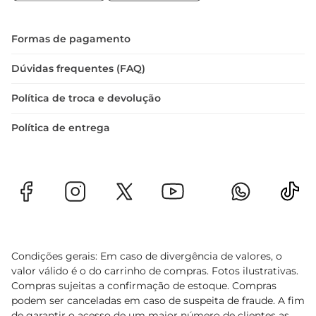
nas festividades, o Panettone Visconti de Doce 
Leite é uma escolha que traz alegria e sabor. Com 
sua combinação de tradição e qualidade, ele 
Formas de pagamento
certamente se tornará um favorito entre amigos 
e familiares, fazendo parte das melhores 
Dúvidas frequentes (FAQ)
memórias de celebração.
Política de troca e devolução
Política de entrega
Condições gerais: Em caso de divergência de valores, o
valor válido é o do carrinho de compras. Fotos ilustrativas.
Compras sujeitas a confirmação de estoque. Compras
podem ser canceladas em caso de suspeita de fraude. A fim
de garantir o acesso de um maior número de clientes as