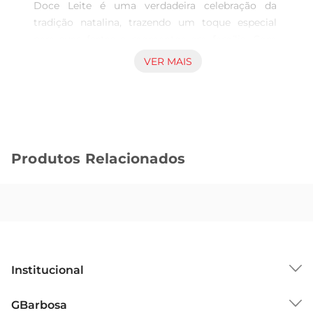
Doce Leite é uma verdadeira celebração da 
tradição natalina, trazendo um toque especial 
para suas festas e momentos em família. Com 
uma receita que combina a leveza da massa com 
VER MAIS
o irresistível sabor do doce de leite, cada fatia 
proporciona uma experiência única e saborosa, 
perfeita para ser compartilhada em celebrações 
ou para um momento de indulgência pessoal.

Textura e Qualidade  

Produtos Relacionados
Este panettone é elaborado com ingredientes 
selecionados, garantindo uma textura macia e 
um sabor marcante. A massa é aerada, 
resultando em um produto que derrete na boca, 
enquanto o doce de leite se destaca, 
proporcionando um equilíbrio perfeito entre 
doçurae cremosidade. É uma opção que agrada a 
Institucional
todos os paladares, tornandose uma escolha ideal 
para quem aprecia um bom panettone.

Sobre o GBarbosa
GBarbosa
Versatilidade de Uso  
