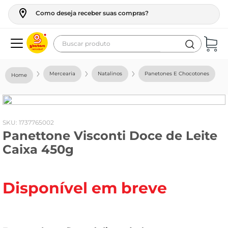
Como deseja receber suas compras?
Buscar produto
Termos mais buscados
Mercearia
Natalinos
Panetones E Chocotones
geladeira
maquina lavar
fogao
:
1737765002
Panettone Visconti Doce de Leite
café
Caixa 450g
cerveja
frango
Disponível em breve
leite
vinho
leite pó