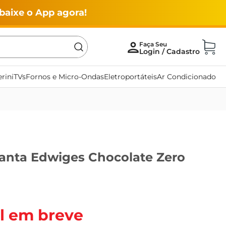
baixe o App agora!
rini
TVs
Fornos e Micro-Ondas
Eletroportáteis
Ar Condicionado
anta Edwiges Chocolate Zero
l em breve