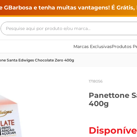
e GBarbosa e tenha muitas vantagens! É Grátis, 
Pesquise aqui por produto e/ou marca...
Termos mais buscados
Marcas Exclusivas
Produtos Pe
geladeira
one Santa Edwiges Chocolate Zero 400g
maquina lavar
fogao
1718056
café
Panettone S
cerveja
400g
frango
vinho
leite
Disponíve
tv