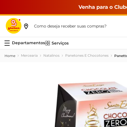
Venha para o Club
Como deseja receber suas compras?
Serviços
Mercearia
Natalinos
Panetones E Chocotones
Panett