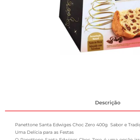
Descrição
Panettone Santa Edwiges Choc Zero 400g  Sabor e Tradi
Uma Delícia para as Festas

O Panettone Santa Edwiges Choc Zero é uma opção irres