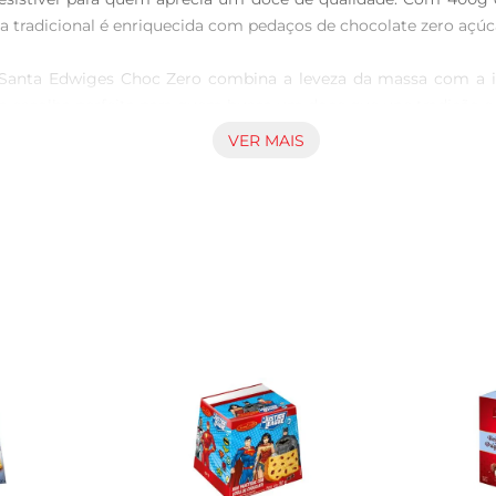
 tradicional é enriquecida com pedaços de chocolate zero açúca
 Santa Edwiges Choc Zero combina a leveza da massa com a in
 escolha perfeita para quem busca um doce que une tradição e 
VER MAIS
es de fim de ano, mas também pode ser apreciado em qualquer é
 especial a qualquer momento. Além disso, pode ser um present
lagem prática e atrativa, facilitando o armazenamento e o t
idadosamente elaborada garante uma experiência de sabor que 