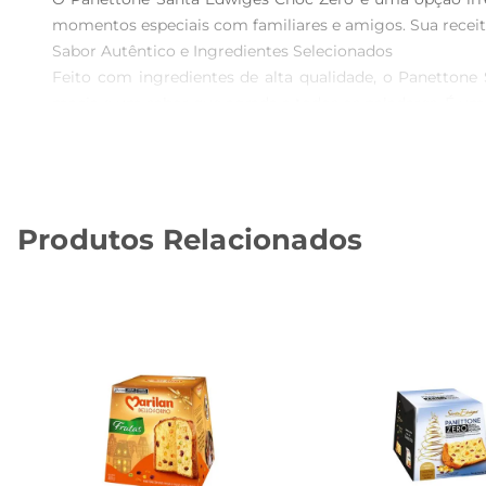
momentos especiais com familiares e amigos. Sua receita
Sabor Autêntico e Ingredientes Selecionados

Feito com ingredientes de alta qualidade, o Panettone
macia e um sabor que agrada a todos os paladares. É uma
Versatilidade para Diferentes Ocasiões

Este panettone é uma excelente opção para as celebraçõ
ou como sobremesa após as refeições, ele traz um toque
Informações Técnicas

Produtos Relacionados
O Panettone Santa Edwiges Choc Zero vem em uma emba
familiares ou para saborear sozinho. Sua composição cu
necessidades de quem busca opções com menos açúcar.