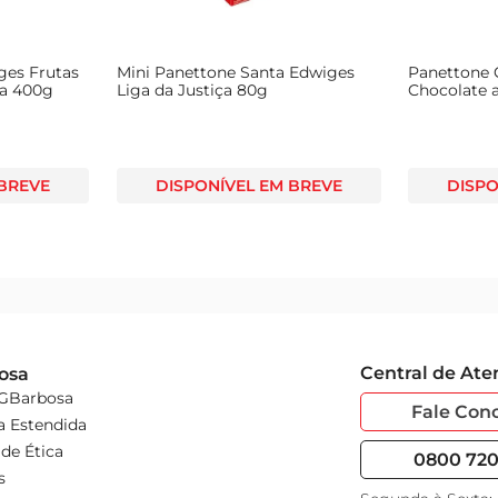
ges Frutas
Mini Panettone Santa Edwiges
Panettone 
xa 400g
Liga da Justiça 80g
Chocolate a
Beijinho e 
 BREVE
DISPONÍVEL EM BREVE
DISPO
Central de At
osa
 GBarbosa
Fale Con
a Estendida
de Ética
0800 720 
s