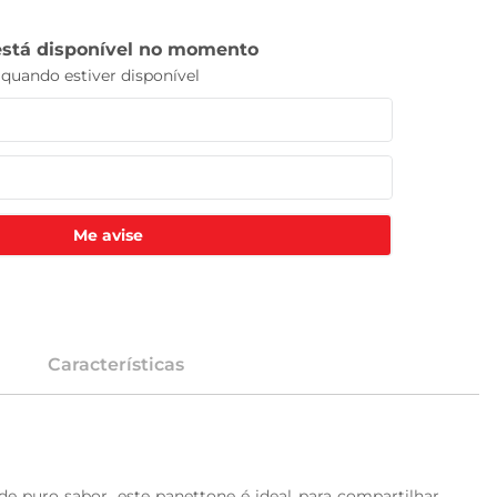
Me avise
Características
 puro sabor, este panettone é ideal para compartilhar 