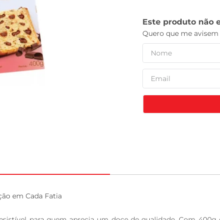
leite pó
ção em Cada Fatia

istível para quem aprecia um doce de qualidade. Com 400g de