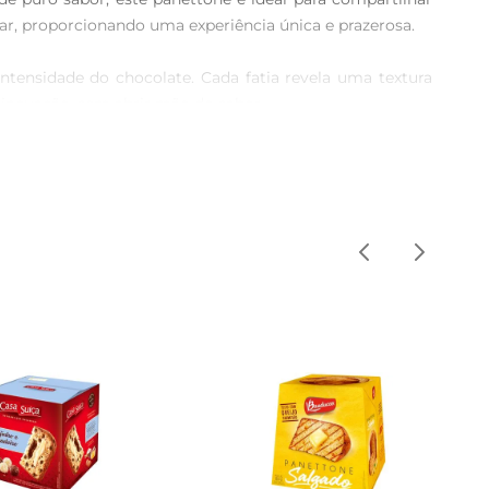
r, proporcionando uma experiência única e prazerosa.

tensidade do chocolate. Cada fatia revela uma textura 
inovação, sem abrir mão do sabor.

poca do ano. Seja no café da manhã, no lanche da tarde 
e encantador para aqueles que amam doces.

ransporte. Com 400g,é ideal para servir em reuniões 
respeita as tradições, ao mesmo tempo em que atende às 