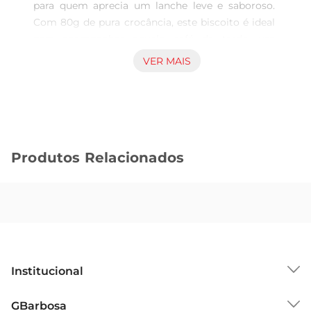
para quem aprecia um lanche leve e saboroso. 
Com 80g de pura crocância, este biscoito é ideal 
para acompanhar aquele café da tarde, um 
lanche rápido ou até mesmo como um petisco 
VER MAIS
durante o dia. Seu sabor intenso de chocolate 
combina perfeitamente com a textura leve e 
areada do wafer, proporcionando uma 
experiência única a cada mordida.

Qualidade e Sabor Inconfundíveis  

Produtos Relacionados
Produzido com ingredientes selecionados, o 
Biscuit Wafer Richester se destaca pela qualidade 
que oferece. O chocolate que envolve cada 
camada do wafer é cuidadosamente elaborado 
para garantir um sabor rico e marcante, que 
agrada a todos os paladares. É um produto que 
traz a tradição e o carinho da marca Richester, 
Institucional
reconhecida por sua excelência em produtos de 
confeitaria.

Sobre o GBarbosa
GBarbosa
Versatilidade no Consumo 
