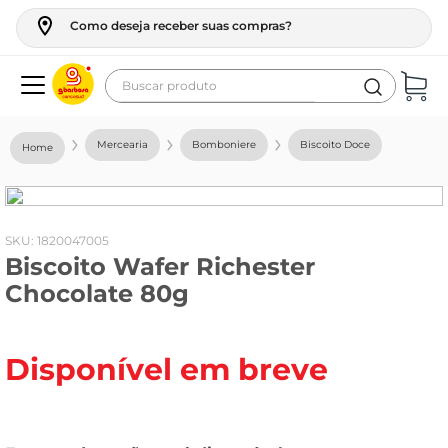
Como deseja receber suas compras?
Buscar produto
Termos mais buscados
Mercearia
Bomboniere
Biscoito Doce
geladeira
maquina lavar
fogao
:
1820047005
Biscoito Wafer Richester
café
Chocolate 80g
cerveja
frango
Disponível em breve
leite
vinho
leite pó