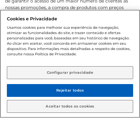
de garantir o acesso de um maior número de clientes as
nossas promoções, a compra de produtos com preços
promocionais poderá ter sua quantidade limitada por
Cookies e Privacidade
cliente. Os preços, ofertas e condições são exclusivos para
o e-commerce e válidos durante o dia de hoje, podendo
Usamos cookies para melhorar sua experiência de navegação,
otimizar as funcionalidades do site, e trazer conteúdo e ofertas
sofrer alterações sem prévia notificação. Proibida a venda
personalizadas para você, baseadas em seu histórico de navegação.
de bebidas alcoólicas para menores de 18 anos, conforme
Ao clicar em aceitar, você concorda em armazenar cookies em seu
Lei n.º 8069/90, art. 81, inciso II (Estatuto da Criança e do
dispositivo. Para informações mais detalhadas a respeito de cookies,
Adolescente). Preços e condições exclusivos para o
consulte nossa Política de Privacidade.
www.gbarbosa.com.br
, podendo sofrer alterações sem
aviso prévio. O valor mínimo para as compras on-line é de
R$ 80,00.
Configurar privacidade
Rejeitar todos
© 2026 Copyright. Todos os direitos
reservados Gbarbosa.
Aceitar todos os cookies
Cencosud Brasil Comercial SA.CNPJ sob n° 39.346.861/0350-38 .
Sediada na Av. das Nações Unidas, 12.995, 21º andar, CEP: