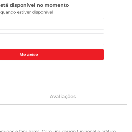
Me avise
Avaliações
migos e familiares. Com um design funcional e prático, 