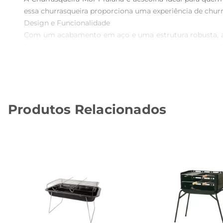
essa churrasqueira proporciona uma experiência de churr
Design e Funcionalidade  

Com um acabamento em aço e uma estrutura robusta, a c
facilita o transporte e o armazenamento, tornandoa per
seus alimentos sejam cozidos de maneira uniforme, realç
Praticidade no Uso  

A churrasqueira conta com um sistema de montagem si
preparo dos alimentos, enquanto o espaço adequado par
Produtos Relacionados
aproveite mais tempo com seus convidados e menos tem
Especificações Técnicas  

A Churrasqueira Mor Praiana possui dimensões que a tornam 
permitindo que você a leve para onde desejar. Com a Mor