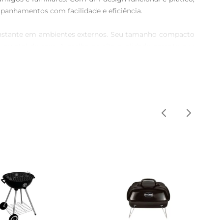
anhamentos com facilidade e eficiência. 

constante em ambientes externos. Seu tamanho compacto 
uintal de casa. A grelha de alta qualidade garante que 
o. Sua base estável proporciona segurança durante o 
urrasqueira é fácil de limpar, o que permite que você 
r livre. Seu design leve e portátil facilita o transporte, 
, repleta de sabor e boas memórias.