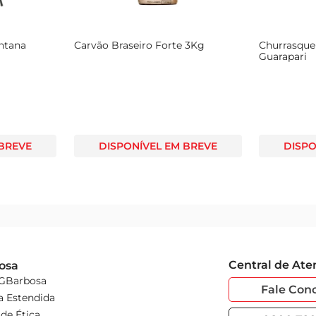
ntana
Carvão Braseiro Forte 3Kg
Churrasque
Guarapari
 BREVE
DISPONÍVEL EM BREVE
DISPO
Central de At
osa
 GBarbosa
Fale Con
a Estendida
de Ética