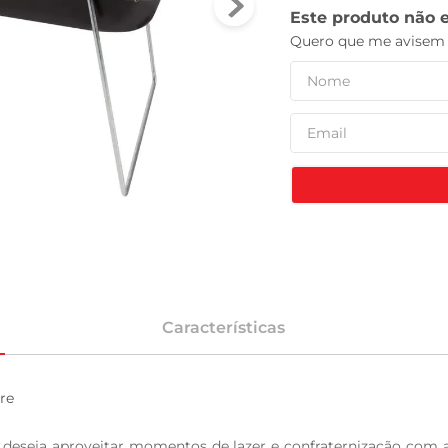
celular
Características
e

 deseja aproveitar momentos de lazer e confraternização com a