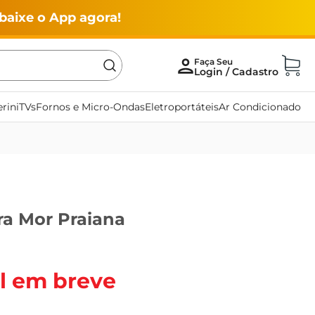
baixe o App agora!
rini
TVs
Fornos e Micro-Ondas
Eletroportáteis
Ar Condicionado
ra Mor Praiana
l em breve