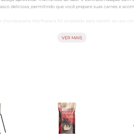
asco deliciosa, permitindo que você prepare suas carnes e acomp
hurrasqueira MorPraiana foi projetada para resistir ao uso 
feita para piqueniques, acampamentos ou mesmo para o uso no q
ando os sabores e aromas característicos do churrasco.

VER MAIS
mples, permitindo que você a prepare rapidamente para o us
a carvão assegura um aquecimento eficiente. Além disso, a ch
po com as tarefas de manutenção.

prática e funcional, ideal para diferentes tipos de eventos ao a
 Praiana, cada churrasco se transforma em uma ocasião especial