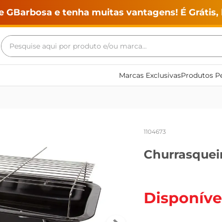
e GBarbosa e tenha muitas vantagens! É Grátis, 
Pesquise aqui por produto e/ou marca...
Termos mais buscados
Marcas Exclusivas
Produtos Pe
geladeira
maquina lavar
fogao
1104673
café
Churrasquei
cerveja
frango
leite
Disponíve
vinho
leite pó