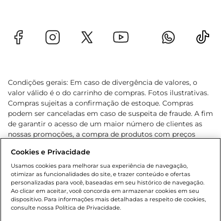
Condições gerais: Em caso de divergência de valores, o
valor válido é o do carrinho de compras. Fotos ilustrativas.
Compras sujeitas a confirmação de estoque. Compras
podem ser canceladas em caso de suspeita de fraude. A fim
de garantir o acesso de um maior número de clientes as
nossas promoções, a compra de produtos com preços
promocionais poderá ter sua quantidade limitada por
Cookies e Privacidade
cliente. Os preços, ofertas e condições são exclusivos para
o e-commerce e válidos durante o dia de hoje, podendo
Usamos cookies para melhorar sua experiência de navegação,
otimizar as funcionalidades do site, e trazer conteúdo e ofertas
sofrer alterações sem prévia notificação. Proibida a venda
personalizadas para você, baseadas em seu histórico de navegação.
de bebidas alcoólicas para menores de 18 anos, conforme
Ao clicar em aceitar, você concorda em armazenar cookies em seu
Lei n.º 8069/90, art. 81, inciso II (Estatuto da Criança e do
dispositivo. Para informações mais detalhadas a respeito de cookies,
Adolescente). Preços e condições exclusivos para o
consulte nossa Política de Privacidade.
www.gbarbosa.com.br
, podendo sofrer alterações sem