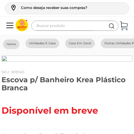
Como deseja receber suas compras?
Buscar produto
Termos mais buscados
Utilidades E Casa
Casa Em Geral
Outras Utilidades 
geladeira
maquina lavar
fogao
:
1818563
Escova p/ Banheiro Krea Plástico
café
Branca
cerveja
frango
Disponível em breve
vinho
leite
tv