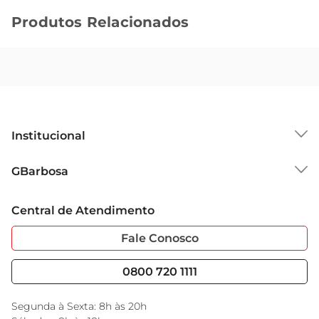
Produtos Relacionados
Institucional
Sobre o GBarbosa
GBarbosa
Grupo Cencosud
Trabalhe Conosco
Cartão GBarbosa
Central de Atendimento
Sobre Privacidade
Garantia Estendida
Portal do Fornecedo
Código de Ética
Fale Conosco
Nossas Lojas
Serviços
Cencosud Media
Blog GBarbosa
0800 720 1111
Black Friday
Encarte do Dia
Segunda à Sexta: 8h às 20h