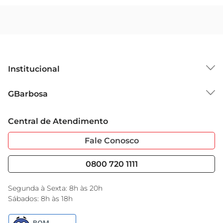
Institucional
Sobre o GBarbosa
GBarbosa
Grupo Cencosud
Trabalhe Conosco
Cartão GBarbosa
Central de Atendimento
Sobre Privacidade
Garantia Estendida
Portal do Fornecedo
Código de Ética
Fale Conosco
Nossas Lojas
Serviços
Cencosud Media
Blog GBarbosa
0800 720 1111
Black Friday
Encarte do Dia
Segunda à Sexta: 8h às 20h
Sábados: 8h às 18h