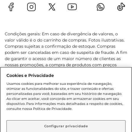
Condições gerais: Em caso de divergência de valores, o
valor válido é o do carrinho de compras. Fotos ilustrativas.
Compras sujeitas a confirmação de estoque. Compras
podem ser canceladas em caso de suspeita de fraude. A fim
de garantir o acesso de um maior número de clientes as
nossas promoções, a compra de produtos com preços
promocionais poderá ter sua quantidade limitada por
Cookies e Privacidade
cliente. Os preços, ofertas e condições são exclusivos para
o e-commerce e válidos durante o dia de hoje, podendo
Usamos cookies para melhorar sua experiência de navegação,
otimizar as funcionalidades do site, e trazer conteúdo e ofertas
sofrer alterações sem prévia notificação. Proibida a venda
personalizadas para você, baseadas em seu histórico de navegação.
de bebidas alcoólicas para menores de 18 anos, conforme
Ao clicar em aceitar, você concorda em armazenar cookies em seu
Lei n.º 8069/90, art. 81, inciso II (Estatuto da Criança e do
dispositivo. Para informações mais detalhadas a respeito de cookies,
Adolescente). Preços e condições exclusivos para o
consulte nossa Política de Privacidade.
www.gbarbosa.com.br
, podendo sofrer alterações sem
aviso prévio. O valor mínimo para as compras on-line é de
R$ 80,00.
Configurar privacidade