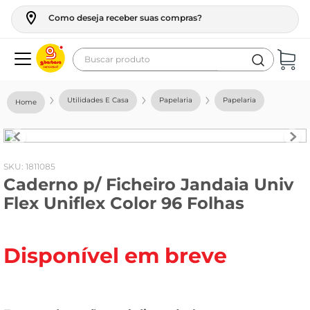
Como deseja receber suas compras?
Buscar produto
Termos mais buscados
Utilidades E Casa
Papelaria
Papelaria
geladeira
maquina lavar
fogao
:
1811085
Caderno p/ Ficheiro Jandaia Univ
café
Flex Uniflex Color 96 Folhas
cerveja
frango
Disponível em breve
vinho
leite
tv