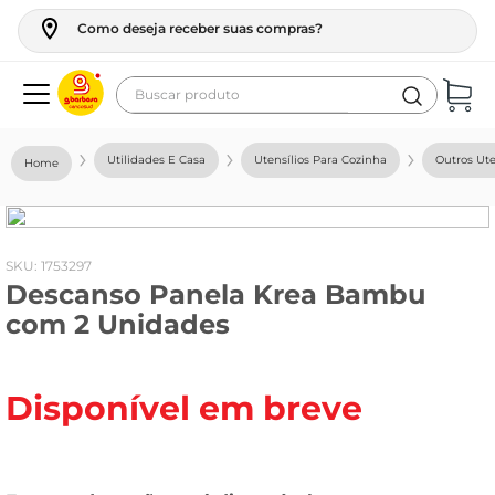
Como deseja receber suas compras?
Buscar produto
Termos mais buscados
Utilidades E Casa
Utensílios Para Cozinha
Outros Ute
geladeira
maquina lavar
fogao
:
1753297
Descanso Panela Krea Bambu
café
com 2 Unidades
cerveja
frango
Disponível em breve
vinho
leite
tv