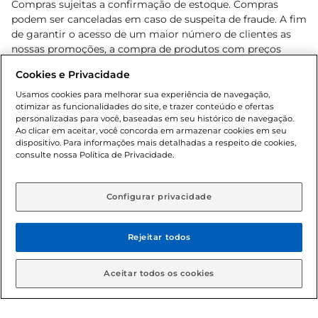
Compras sujeitas a confirmação de estoque. Compras
podem ser canceladas em caso de suspeita de fraude. A fim
de garantir o acesso de um maior número de clientes as
nossas promoções, a compra de produtos com preços
promocionais poderá ter sua quantidade limitada por
Cookies e Privacidade
cliente. Os preços, ofertas e condições são exclusivos para
o e-commerce e válidos durante o dia de hoje, podendo
Usamos cookies para melhorar sua experiência de navegação,
otimizar as funcionalidades do site, e trazer conteúdo e ofertas
sofrer alterações sem prévia notificação. Proibida a venda
personalizadas para você, baseadas em seu histórico de navegação.
de bebidas alcoólicas para menores de 18 anos, conforme
Ao clicar em aceitar, você concorda em armazenar cookies em seu
Lei n.º 8069/90, art. 81, inciso II (Estatuto da Criança e do
dispositivo. Para informações mais detalhadas a respeito de cookies,
Adolescente). Preços e condições exclusivos para o
consulte nossa Política de Privacidade.
www.gbarbosa.com.br
, podendo sofrer alterações sem
aviso prévio. O valor mínimo para as compras on-line é de
R$ 80,00.
Configurar privacidade
Rejeitar todos
© 2026 Copyright. Todos os direitos
reservados Gbarbosa.
Aceitar todos os cookies