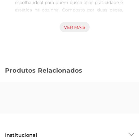
escolha ideal para quem busca aliar praticidade e 
estética na cozinha. Composto por duas peças, 
este item é perfeito para proteger suas 
superfícies de calor e umidade, garantindo que 
VER MAIS
suas mesas e bancadas permaneçam em ótimo 
estado. O bambu, material sustentável e 
resistente, traz um toque natural e elegante ao 
ambiente, tornandoo um complemento perfeito 
para qualquer estilo de decoração.

Produtos Relacionados
Versatilidade para o Dia a Dia  

Este descanso de panela é ideal para uso em 
diversas situações, seja em jantares especiais 
ouno cotidiano. Sua superfície ampla permite 
acomodar diferentes tamanhos de panelas e 
travessas, proporcionando segurança e 
estabilidade. Além disso, a leveza do material 
facilita o manuseio, permitindo que você o 
transporte com facilidade entre a cozinha e a 
Institucional
mesa.
