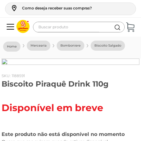
Como deseja receber suas compras?
Buscar produto
Termos mais buscados
Mercearia
Bomboniere
Biscoito Salgado
geladeira
maquina lavar
fogao
:
1188591
Biscoito Piraquê Drink 110g
café
cerveja
Disponível em breve
frango
leite
vinho
leite pó