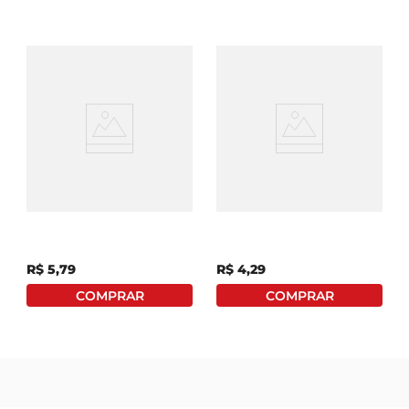
Biscoito Cream Cracker
Biscoito Marilan Pit
Pilar Tradicional 350g
Stop Queijo Pacote 137g
Com 6 Unidades De
22,8g Cada
R$
5
,
79
R$
4
,
29