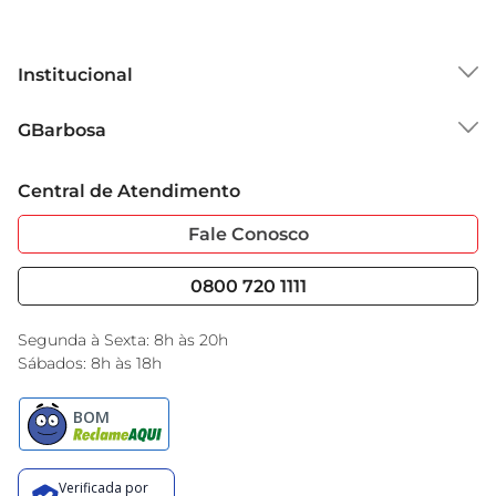
Institucional
Sobre o GBarbosa
GBarbosa
Grupo Cencosud
Trabalhe Conosco
Cartão GBarbosa
Central de Atendimento
Sobre Privacidade
Garantia Estendida
Portal do Fornecedo
Código de Ética
Fale Conosco
Nossas Lojas
Serviços
Cencosud Media
Blog GBarbosa
0800 720 1111
Black Friday
Encarte do Dia
Segunda à Sexta: 8h às 20h
Sábados: 8h às 18h