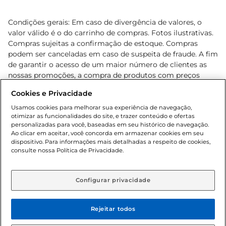
Condições gerais: Em caso de divergência de valores, o
valor válido é o do carrinho de compras. Fotos ilustrativas.
Compras sujeitas a confirmação de estoque. Compras
podem ser canceladas em caso de suspeita de fraude. A fim
de garantir o acesso de um maior número de clientes as
nossas promoções, a compra de produtos com preços
promocionais poderá ter sua quantidade limitada por
Cookies e Privacidade
cliente. Os preços, ofertas e condições são exclusivos para
o e-commerce e válidos durante o dia de hoje, podendo
Usamos cookies para melhorar sua experiência de navegação,
otimizar as funcionalidades do site, e trazer conteúdo e ofertas
sofrer alterações sem prévia notificação. Proibida a venda
personalizadas para você, baseadas em seu histórico de navegação.
de bebidas alcoólicas para menores de 18 anos, conforme
Ao clicar em aceitar, você concorda em armazenar cookies em seu
Lei n.º 8069/90, art. 81, inciso II (Estatuto da Criança e do
dispositivo. Para informações mais detalhadas a respeito de cookies,
Adolescente). Preços e condições exclusivos para o
consulte nossa Política de Privacidade.
www.gbarbosa.com.br
, podendo sofrer alterações sem
aviso prévio. O valor mínimo para as compras on-line é de
R$ 80,00.
Configurar privacidade
Rejeitar todos
© 2026 Copyright. Todos os direitos