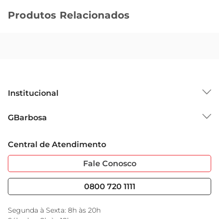
Produtos Relacionados
Institucional
Sobre o GBarbosa
GBarbosa
Grupo Cencosud
Trabalhe Conosco
Cartão GBarbosa
Central de Atendimento
Sobre Privacidade
Garantia Estendida
Portal do Fornecedo
Código de Ética
Fale Conosco
Nossas Lojas
Serviços
Cencosud Media
Blog GBarbosa
0800 720 1111
Black Friday
Encarte do Dia
Segunda à Sexta: 8h às 20h