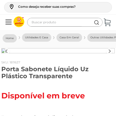
Como deseja receber suas compras?
Buscar produto
Termos mais buscados
Utilidades E Casa
Casa Em Geral
Outras Utilidades 
geladeira
maquina lavar
fogao
:
1811637
Porta Sabonete Líquido Uz
café
Plástico Transparente
cerveja
frango
Disponível em breve
leite
vinho
celular