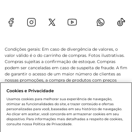
Condições gerais: Em caso de divergência de valores, o
valor válido é o do carrinho de compras. Fotos ilustrativas.
Compras sujeitas a confirmação de estoque. Compras
podem ser canceladas em caso de suspeita de fraude. A fim
de garantir o acesso de um maior número de clientes as
nossas promoções, a compra de produtos com preços
promocionais poderá ter sua quantidade limitada por
Cookies e Privacidade
cliente. Os preços, ofertas e condições são exclusivos para
o e-commerce e válidos durante o dia de hoje, podendo
Usamos cookies para melhorar sua experiência de navegação,
otimizar as funcionalidades do site, e trazer conteúdo e ofertas
sofrer alterações sem prévia notificação. Proibida a venda
personalizadas para você, baseadas em seu histórico de navegação.
de bebidas alcoólicas para menores de 18 anos, conforme
Ao clicar em aceitar, você concorda em armazenar cookies em seu
Lei n.º 8069/90, art. 81, inciso II (Estatuto da Criança e do
dispositivo. Para informações mais detalhadas a respeito de cookies,
Adolescente). Preços e condições exclusivos para o
consulte nossa Política de Privacidade.
www.gbarbosa.com.br
, podendo sofrer alterações sem