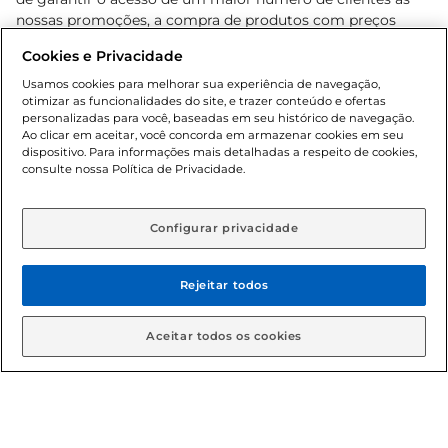
nossas promoções, a compra de produtos com preços
promocionais poderá ter sua quantidade limitada por
Cookies e Privacidade
cliente. Os preços, ofertas e condições são exclusivos para
o e-commerce e válidos durante o dia de hoje, podendo
Usamos cookies para melhorar sua experiência de navegação,
otimizar as funcionalidades do site, e trazer conteúdo e ofertas
sofrer alterações sem prévia notificação. Proibida a venda
personalizadas para você, baseadas em seu histórico de navegação.
de bebidas alcoólicas para menores de 18 anos, conforme
Ao clicar em aceitar, você concorda em armazenar cookies em seu
Lei n.º 8069/90, art. 81, inciso II (Estatuto da Criança e do
dispositivo. Para informações mais detalhadas a respeito de cookies,
Adolescente). Preços e condições exclusivos para o
consulte nossa Política de Privacidade.
www.gbarbosa.com.br
, podendo sofrer alterações sem
aviso prévio. O valor mínimo para as compras on-line é de
R$ 80,00.
Configurar privacidade
Rejeitar todos
© 2026 Copyright. Todos os direitos
reservados Gbarbosa.
Aceitar todos os cookies
Cencosud Brasil Comercial SA.CNPJ sob n° 39.346.861/0350-38 .
Sediada na Av. das Nações Unidas, 12.995, 21º andar, CEP: