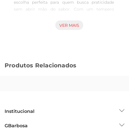
escolha perfeita para quem busca praticidade 
sem abrir mão do sabor. Com um tempero 
especial querealça o gosto da carne, esse produto 
é ideal para preparar refeições rápidas e 
VER MAIS
deliciosas. Seja para um almoço em família ou 
um jantar descontraído, o frango traz um toque 
especial à sua mesa.

Praticidade no preparo  

Com a proposta de facilitar o seu dia a dia, o 
Produtos Relacionados
Frango Fiesta Seara é prétemperado e pronto 
para ir ao forno. Basta seguir as instruções de 
preparo e em poucos minutos você terá uma 
refeição saborosa. Essa praticidade é perfeita para 
quem tem uma rotina corrida, mas não quer 
abrir mão de uma alimentação caseira e saborosa.

Qualidade Seara  

Institucional
A Seara é reconhecida pela qualidade de seus 
produtos, e o Frango Fiesta não é exceção. Feito 
Sobre o GBarbosa
GBarbosa
com frango selecionado, ele garante um sabor 