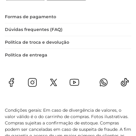
refeição rápida e gostosa. Aproveite para incluir 
esse produto no seu cardápio e surpreender sua 
família com pratos deliciosos e cheios de sabor.
Formas de pagamento
Dúvidas frequentes (FAQ)
Política de troca e devolução
Política de entrega
Condições gerais: Em caso de divergência de valores, o
valor válido é o do carrinho de compras. Fotos ilustrativas.
Compras sujeitas a confirmação de estoque. Compras
podem ser canceladas em caso de suspeita de fraude. A fim
de garantir o acesso de um maior número de clientes as