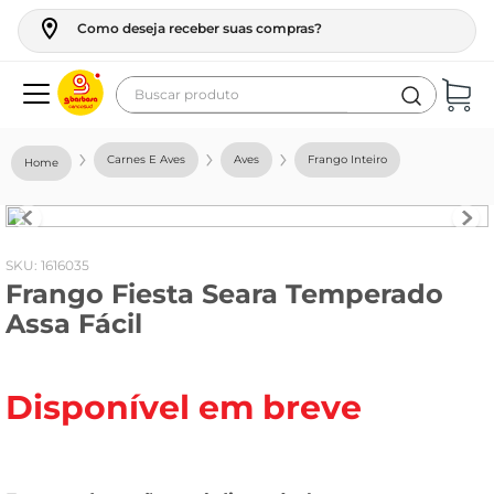
Como deseja receber suas compras?
Buscar produto
Termos mais buscados
Carnes E Aves
Aves
Frango Inteiro
geladeira
maquina lavar
fogao
:
1616035
Frango Fiesta Seara Temperado
café
Assa Fácil
cerveja
frango
Disponível em breve
vinho
leite
tv