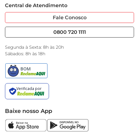
Cartão GBarbosa
Central de Atendimento
Sobre Privacidade
Garantia Estendida
Portal do Fornecedo
Código de Ética
Fale Conosco
Nossas Lojas
Serviços
Cencosud Media
Blog GBarbosa
0800 720 1111
Black Friday
Encarte do Dia
Segunda à Sexta: 8h às 20h
Sábados: 8h às 18h
Baixe nosso App