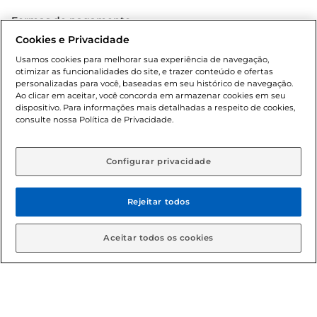
Formas de pagamento
Cookies e Privacidade
Dúvidas frequentes (FAQ)
Usamos cookies para melhorar sua experiência de navegação,
otimizar as funcionalidades do site, e trazer conteúdo e ofertas
Política de troca e devolução
personalizadas para você, baseadas em seu histórico de navegação.
Ao clicar em aceitar, você concorda em armazenar cookies em seu
dispositivo. Para informações mais detalhadas a respeito de cookies,
Política de entrega
consulte nossa Política de Privacidade.
Configurar privacidade
Rejeitar todos
Condições gerais: Em caso de divergência de valores, o
Aceitar todos os cookies
valor válido é o do carrinho de compras. Fotos ilustrativas.
Compras sujeitas a confirmação de estoque. Compras
podem ser canceladas em caso de suspeita de fraude. A fim
de garantir o acesso de um maior número de clientes as
nossas promoções, a compra de produtos com preços