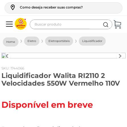
Como deseja receber suas compras?
Buscar produto
Termos mais buscados
Eletro
Eletroportáteis
Liquidificador
geladeira
maquina lavar
fogao
:
1744066
Liquidificador Walita RI2110 2
café
Velocidades 550W Vermelho 110V
cerveja
frango
Disponível em breve
leite
vinho
leite pó