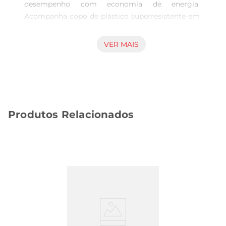
desempenho com economia de energia. 
Acompanha copo de plástico superresistente em 
tamanho família com 2L, lâmina em formato de 
estrela tecnologia ProBlend 4, bico extragrande 
VER MAIS
para um fácil escoamento, 2 velocidades  função 
pulsar: perfeito para ingredientes duros ou moles, 
feito com materiais livres de BPA, possui pés de 
borracha antideslizantes. Função de gelo  limpeza 
automática em um botão e função maionese. 2 
Produtos Relacionados
anos de garantia mundial. Seguro para 
lavalouças, exceto a unidade principal e o 
conjunto de lâminas.