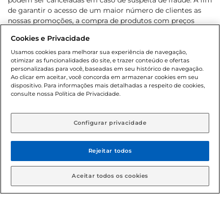
podem ser canceladas em caso de suspeita de fraude. A fim
de garantir o acesso de um maior número de clientes as
nossas promoções, a compra de produtos com preços
promocionais poderá ter sua quantidade limitada por
Cookies e Privacidade
cliente. Os preços, ofertas e condições são exclusivos para
o e-commerce e válidos durante o dia de hoje, podendo
Usamos cookies para melhorar sua experiência de navegação,
otimizar as funcionalidades do site, e trazer conteúdo e ofertas
sofrer alterações sem prévia notificação. Proibida a venda
personalizadas para você, baseadas em seu histórico de navegação.
de bebidas alcoólicas para menores de 18 anos, conforme
Ao clicar em aceitar, você concorda em armazenar cookies em seu
Lei n.º 8069/90, art. 81, inciso II (Estatuto da Criança e do
dispositivo. Para informações mais detalhadas a respeito de cookies,
Adolescente). Preços e condições exclusivos para o
consulte nossa Política de Privacidade.
www.gbarbosa.com.br
, podendo sofrer alterações sem
aviso prévio. O valor mínimo para as compras on-line é de
R$ 80,00.
Configurar privacidade
Rejeitar todos
© 2026 Copyright. Todos os direitos
reservados Gbarbosa.
Aceitar todos os cookies
Cencosud Brasil Comercial SA.CNPJ sob n° 39.346.861/0350-38 .