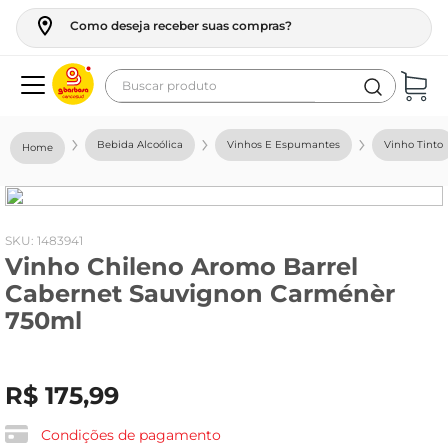
Como deseja receber suas compras?
Buscar produto
Termos mais buscados
Bebida Alcoólica
Vinhos E Espumantes
Vinho Tinto
geladeira
maquina lavar
fogao
:
1483941
Vinho Chileno Aromo Barrel
café
Cabernet Sauvignon Carménèr
cerveja
750ml
frango
leite
R$
175
,
99
vinho
Condições de pagamento
leite pó