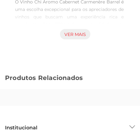
O Vinho Chi Aromo Cabernet Carmenère Barrel é 
uma escolha excepcional para os apreciadores de 
vinhos que buscam uma experiência rica e 
envolvente. Com 750ml de pura qualidade, este 
vinho se destaca por seu sabor marcante e 
VER MAIS
aromas intensos, proporcionando uma jornada 
sensorial que encanta a cada gole. Ideal para 
acompanhar momentos especiais ou 
simplesmente para desfrutar em casa, ele traz 
um toque de sofisticação à sua mesa.

Produtos Relacionados
Características e perfil de sabor  

Este vinho é elaborado a partir das uvas Cabernet 
Sauvignon e Carmenère, que conferem uma 
estrutura robusta e complexidade ao paladar. 
Com notas de frutas vermelhas maduras, como 
ameixa e cereja, e um leve toque de especiarias, o 
Chi Aromo se apresenta equilibrado e envolvente. 
Institucional
O envelhecimento em barricas de carvalho 
acrescenta sutis nuances de baunilha e chocolate, 
Sobre o GBarbosa