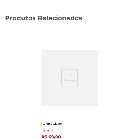
Produtos Relacionados
Cadeirinha Praia Samba
Toys Tchuco 216
Oferta Clube
R$
74
,
90
R$
69
,
90