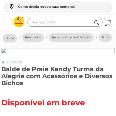
Como deseja receber suas compras?
Buscar produto
Termos mais buscados
Brinquedos
Bonecos, Bonecas E Pelúcias
Praia
geladeira
maquina lavar
fogao
:
1802595
Balde de Praia Kendy Turma da
café
Alegria com Acessórios e Diversos
cerveja
Bichos
frango
leite
Disponível em breve
vinho
leite pó