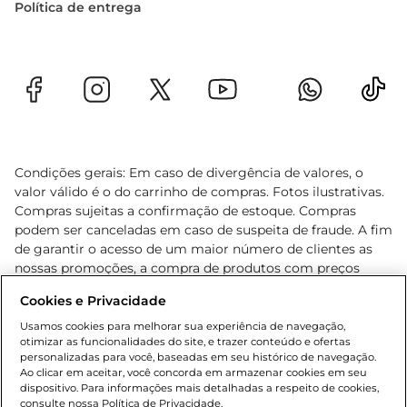
Política de entrega
Condições gerais: Em caso de divergência de valores, o
valor válido é o do carrinho de compras. Fotos ilustrativas.
Compras sujeitas a confirmação de estoque. Compras
podem ser canceladas em caso de suspeita de fraude. A fim
de garantir o acesso de um maior número de clientes as
nossas promoções, a compra de produtos com preços
promocionais poderá ter sua quantidade limitada por
Cookies e Privacidade
cliente. Os preços, ofertas e condições são exclusivos para
o e-commerce e válidos durante o dia de hoje, podendo
Usamos cookies para melhorar sua experiência de navegação,
otimizar as funcionalidades do site, e trazer conteúdo e ofertas
sofrer alterações sem prévia notificação. Proibida a venda
personalizadas para você, baseadas em seu histórico de navegação.
de bebidas alcoólicas para menores de 18 anos, conforme
Ao clicar em aceitar, você concorda em armazenar cookies em seu
Lei n.º 8069/90, art. 81, inciso II (Estatuto da Criança e do
dispositivo. Para informações mais detalhadas a respeito de cookies,
Adolescente). Preços e condições exclusivos para o
consulte nossa Política de Privacidade.