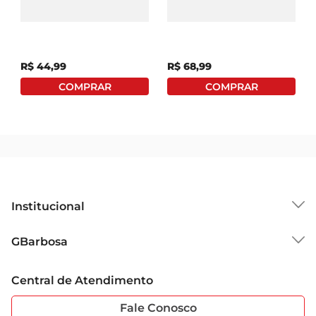
Flor De Girassol
Tulipa Variada P12
Decorado P14
R$
44
,
99
R$
68
,
99
Institucional
Sobre o GBarbosa
GBarbosa
Grupo Cencosud
Trabalhe Conosco
Cartão GBarbosa
Central de Atendimento
Sobre Privacidade
Garantia Estendida
Portal do Fornecedo
Código de Ética
Fale Conosco