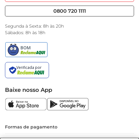
Nossas Lojas
Serviços
Cencosud Media
Blog GBarbosa
0800 720 1111
Black Friday
Encarte do Dia
Segunda à Sexta: 8h às 20h
Sábados: 8h às 18h
Baixe nosso App
Formas de pagamento