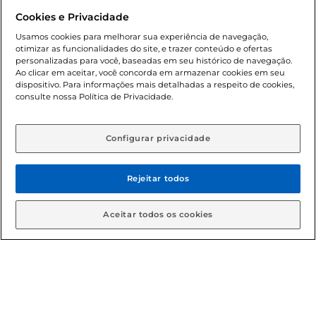
Dúvidas frequentes (FAQ)
Cookies e Privacidade
Política de troca e devolução
Usamos cookies para melhorar sua experiência de navegação,
otimizar as funcionalidades do site, e trazer conteúdo e ofertas
Política de entrega
personalizadas para você, baseadas em seu histórico de navegação.
Ao clicar em aceitar, você concorda em armazenar cookies em seu
dispositivo. Para informações mais detalhadas a respeito de cookies,
consulte nossa Política de Privacidade.
Configurar privacidade
Rejeitar todos
Condições gerais: Em caso de divergência de valores, o
valor válido é o do carrinho de compras. Fotos ilustrativas.
Aceitar todos os cookies
Compras sujeitas a confirmação de estoque. Compras
podem ser canceladas em caso de suspeita de fraude. A fim
de garantir o acesso de um maior número de clientes as
nossas promoções, a compra de produtos com preços
promocionais poderá ter sua quantidade limitada por
cliente. Os preços, ofertas e condições são exclusivos para
o e-commerce e válidos durante o dia de hoje, podendo