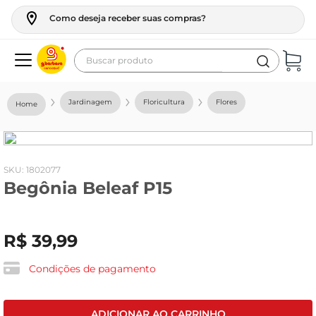
Como deseja receber suas compras?
Buscar produto
Termos mais buscados
Jardinagem
Floricultura
Flores
geladeira
maquina lavar
fogao
:
1802077
Begônia Beleaf P15
café
cerveja
R$
39
,
99
frango
leite
Condições de pagamento
vinho
leite pó
ADICIONAR AO CARRINHO