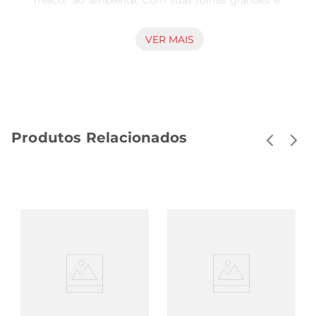
frescor ao ambiente. Com suas folhas grandes e 
exuberantes, essa planta não só embeleza o 
espaço, mas também traz uma sensação de 
VER MAIS
tranquilidade e harmonia. Ideal para interiores, ela 
se adapta bem a diferentes estilos de decoração, 
seja em casa ou no escritório.

Cuidados e manutenção  

Para garantir que sua Begonia Beleaf se 
Produtos Relacionados
mantenha saudável e vibrante, é importante 
seguir algumas recomendações de cuidado. 
Prefira um local com luz indireta, evitando a 
exposição direta ao sol, que pode queimar suas 
folhas. A rega deve ser moderada