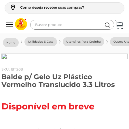
Como deseja receber suas compras?
Buscar produto
Termos mais buscados
Utilidades E Casa
Utensílios Para Cozinha
Outros Ute
geladeira
maquina lavar
fogao
:
1811208
Balde p/ Gelo Uz Plástico
café
Vermelho Translucido 3.3 Litros
cerveja
frango
Disponível em breve
vinho
leite
tv