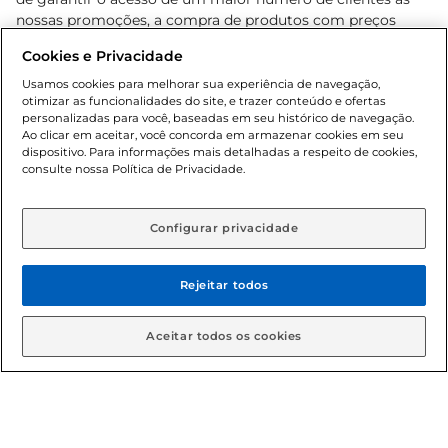
nossas promoções, a compra de produtos com preços
promocionais poderá ter sua quantidade limitada por
Cookies e Privacidade
cliente. Os preços, ofertas e condições são exclusivos para
o e-commerce e válidos durante o dia de hoje, podendo
Usamos cookies para melhorar sua experiência de navegação,
otimizar as funcionalidades do site, e trazer conteúdo e ofertas
sofrer alterações sem prévia notificação. Proibida a venda
personalizadas para você, baseadas em seu histórico de navegação.
de bebidas alcoólicas para menores de 18 anos, conforme
Ao clicar em aceitar, você concorda em armazenar cookies em seu
Lei n.º 8069/90, art. 81, inciso II (Estatuto da Criança e do
dispositivo. Para informações mais detalhadas a respeito de cookies,
Adolescente). Preços e condições exclusivos para o
consulte nossa Política de Privacidade.
www.gbarbosa.com.br
, podendo sofrer alterações sem
aviso prévio. O valor mínimo para as compras on-line é de
R$ 80,00.
Configurar privacidade
Rejeitar todos
© 2026 Copyright. Todos os direitos
reservados Gbarbosa.
Aceitar todos os cookies
Cencosud Brasil Comercial SA.CNPJ sob n° 39.346.861/0350-38 .
Sediada na Av. das Nações Unidas, 12.995, 21º andar, CEP: