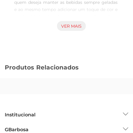
quem deseja manter as bebidas sempre geladas 
e ao mesmo tempo adicionar um toque de cor e 
modernidade às festas e reuniões. Com 
capacidade de 3,3 litros, ele é perfeito para 
VER MAIS
acomodar diversas garrafas ou latas, garantindo 
que seus convidados tenham sempre uma bebida 
refrescante à mão.

Design Funcional e Atraente  

Fabricado em material plástico translúcido na 
Produtos Relacionados
cor vermelha, o balde não apenas é resistente, 
mas também traz um visual vibrante que 
combina com diferentes estilos de decoração. 
Seu design leve e prático facilita o transporte, 
permitindo que você leve o balde para qualquer 
lugar, seja na salade estar, na varanda ou até 
mesmo em um piquenique.

Institucional
Versatilidade de Uso  

Este balde é ideal para diversas ocasiões, desde 
Sobre o GBarbosa
GBarbosa
festas de aniversário até encontros informais. 