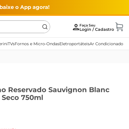
baixe o App agora!
rini
TVs
Fornos e Micro-Ondas
Eletroportáteis
Ar Condicionado
no Reservado Sauvignon Blanc
 Seco 750ml