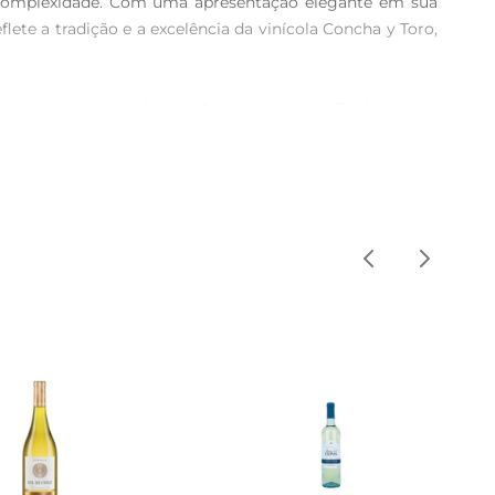
complexidade. Com uma apresentação elegante em sua 
ete a tradição e a excelência da vinícola Concha y Toro, 
cionandouma experiência olfativa marcante. Em boca, sua 
es. É um vinho que harmoniza perfeitamente com pratos 
nte acompanhálo com um ceviche fresco, uma salada de 
tração e celebração.

 e escuro, na posição vertical. A temperatura ideal de 