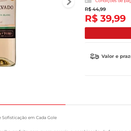
Condições de p
R$
44
,
99
tv
R$
39
,
99
Valor e pra
 Sofisticação em Cada Gole
