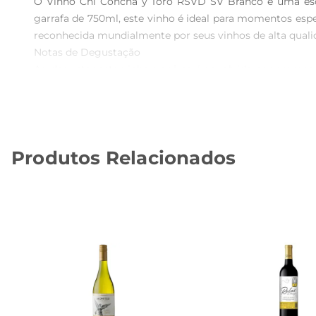
O Vinho Chi Concha y Toro RSVD SV Branco é uma esc
garrafa de 750ml, este vinho é ideal para momentos espec
reconhecida mundialmente por seus vinhos de alta qualid
Notas de Degustação  

Ao degustar este vinho, você será envolvido por aromas 
acidez equilibrada e frescor tornam cada gole refresc
leves, como saladas, frutos do mar e queijos frescos.

Harmonização Perfeita  

O Vinho Chi Concha y Toro RSVD SV Branco é versátil 
Produtos Relacionados
frutas ou até mesmo um risoto de limão. Sua leveza e fr
Recomendações de Armazenamento  

Para garantir que o Vinho Chi mantenha suas caracterís
serviço é entre 8°C e 10°C, permitindo que suas notas fr