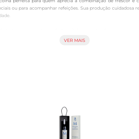
olha perfeita para quem aprecia a combinação de frescor e 
iais ou para acompanhar refeições. Sua produção cuidadosa refl
ade.

frutados que remetem a frutas cítricas e notas florais, propor
ante, ideal para ser apreciadoem dias quentes ou em celebraçõ
VER MAIS
e pode ser harmonizado com uma variedade de pratos. Experime
escor fazem dele um excelente parceiro para momentos de descon
ticas por mais tempo, recomendase armazenálo em local fresco
utadas se destaquem ao serem servidas.