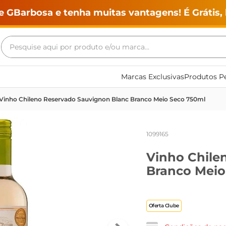
e GBarbosa e tenha muitas vantagens! É Grátis, 
Pesquise aqui por produto e/ou marca...
Termos mais buscados
Marcas Exclusivas
Produtos Pe
geladeira
Vinho Chileno Reservado Sauvignon Blanc Branco Meio Seco 750ml
maquina lavar
fogao
1099165
café
Vinho Chile
cerveja
Branco Meio
frango
leite
Oferta Clube
vinho
leite pó