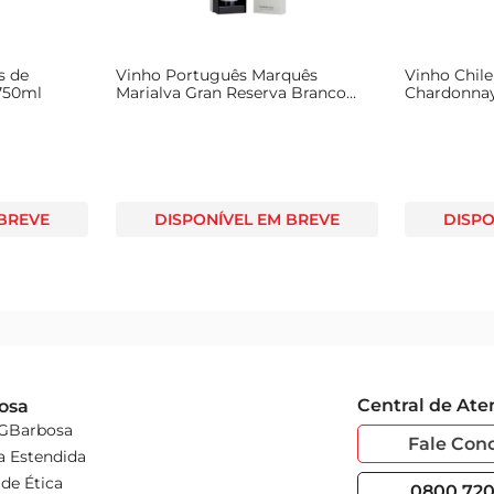
s de
Vinho Português Marquês
Vinho Chile
 750ml
Marialva Gran Reserva Branco
Chardonnay
750ml
 BREVE
DISPONÍVEL EM BREVE
DISPO
Central de At
osa
 GBarbosa
Fale Con
a Estendida
de Ética
0800 720 