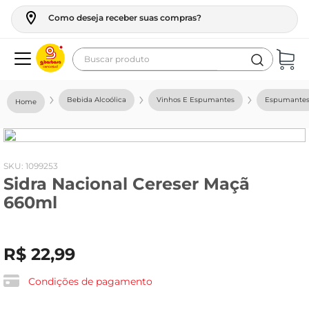
Como deseja receber suas compras?
Buscar produto
Termos mais buscados
Bebida Alcoólica
Vinhos E Espumantes
Espumante
geladeira
maquina lavar
fogao
:
1099253
Sidra Nacional Cereser Maçã
café
660ml
cerveja
frango
R$
22
,
99
leite
vinho
Condições de pagamento
leite pó