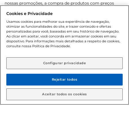
nossas promoções, a compra de produtos com preços
promocionais poderá ter sua quantidade limitada por
Cookies e Privacidade
cliente. Os preços, ofertas e condições são exclusivos para
o e-commerce e válidos durante o dia de hoje, podendo
Usamos cookies para melhorar sua experiência de navegação,
otimizar as funcionalidades do site, e trazer conteúdo e ofertas
sofrer alterações sem prévia notificação. Proibida a venda
personalizadas para você, baseadas em seu histórico de navegação.
de bebidas alcoólicas para menores de 18 anos, conforme
Ao clicar em aceitar, você concorda em armazenar cookies em seu
Lei n.º 8069/90, art. 81, inciso II (Estatuto da Criança e do
dispositivo. Para informações mais detalhadas a respeito de cookies,
Adolescente). Preços e condições exclusivos para o
consulte nossa Política de Privacidade.
www.gbarbosa.com.br
, podendo sofrer alterações sem
aviso prévio. O valor mínimo para as compras on-line é de
R$ 80,00.
Configurar privacidade
Rejeitar todos
© 2026 Copyright. Todos os direitos
reservados Gbarbosa.
Aceitar todos os cookies
Cencosud Brasil Comercial SA.CNPJ sob n° 39.346.861/0350-38 .
Sediada na Av. das Nações Unidas, 12.995, 21º andar, CEP: