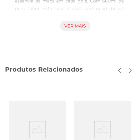
essência da maçã em cada gole. Com 660ml de 
puro sabor, esta sidra é ideal para quem busca 
uma opção refrescante e leve para acompanhar 
momentos especiais. Elaborada com maçãs 
VER MAIS
selecionadas, ela proporciona um equilíbrio 
perfeito entre doçura e acidez, tornandose uma 
escolha versátil para diversas ocasiões.

Qualidade e tradição  

Produzida pela renomada marca Cereser, a sidra 
Produtos Relacionados
é resultado de um processo cuidadoso que 
respeita as tradições e técnicas de fabricação. A 
qualidade das maçãs utilizadas garante um sabor 
autêntico e uma experiência sensorial marcante. 
Cada garrafa é um convite para desfrutar de um 
produto que une tradição e excelência.

Versatilidade de consumo  

A Sidra Cereser Maçã pode ser apreciada sozinha, 
gelada, ou como acompanhamento de pratos 
variados. Sualeveza combina perfeitamente com 