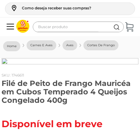
Como deseja receber suas compras?
Buscar produto
Termos mais buscados
Carnes E Aves
Aves
Cortes De Frango
geladeira
maquina lavar
fogao
:
1746611
Filé de Peito de Frango Mauricéa
café
em Cubos Temperado 4 Queijos
cerveja
Congelado 400g
frango
vinho
Disponível em breve
leite
tv