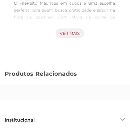
O FilePeito Mauricea em cubos é uma escolha 
perfeita para quem busca praticidade e sabor na 
hora de cozinhar. Com 400g de carne de 
qualidade, este produto é ideal para preparar uma 
variedade de pratos, desde saladas até ensopados. 
VER MAIS
O corte em cubos facilita o preparo, permitindo 
que você crie receitas saborosas de maneira 
rápida e eficiente.

Qualidade que você pode confiar  

Este file é congelado para garantir a frescura e a 
Produtos Relacionados
qualidade da carne, preservando seu sabor e 
textura. A Mauricea é reconhecida pela excelência 
em seus produtos, oferecendo uma carne que 
atende às expectativas dos consumidores mais 
exigentes. Ao escolher o File Peito Mauricea, você 
está optando por um produto que se destaca 
pela sua qualidade e sabor.

Institucional
Versatilidade na cozinha  

Com o File Peito Mauricea, você pode explorar 