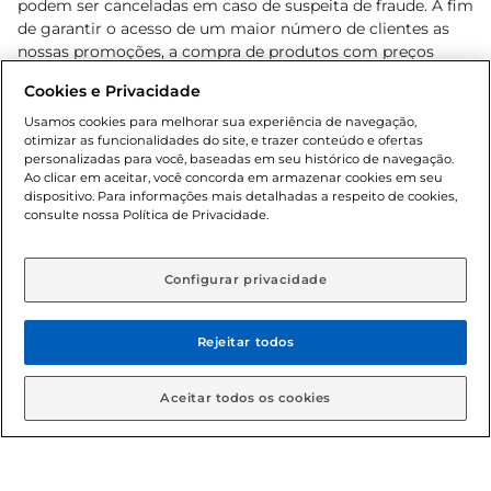
podem ser canceladas em caso de suspeita de fraude. A fim
de garantir o acesso de um maior número de clientes as
nossas promoções, a compra de produtos com preços
promocionais poderá ter sua quantidade limitada por
Cookies e Privacidade
cliente. Os preços, ofertas e condições são exclusivos para
o e-commerce e válidos durante o dia de hoje, podendo
Usamos cookies para melhorar sua experiência de navegação,
otimizar as funcionalidades do site, e trazer conteúdo e ofertas
sofrer alterações sem prévia notificação. Proibida a venda
personalizadas para você, baseadas em seu histórico de navegação.
de bebidas alcoólicas para menores de 18 anos, conforme
Ao clicar em aceitar, você concorda em armazenar cookies em seu
Lei n.º 8069/90, art. 81, inciso II (Estatuto da Criança e do
dispositivo. Para informações mais detalhadas a respeito de cookies,
Adolescente). Preços e condições exclusivos para o
consulte nossa Política de Privacidade.
www.gbarbosa.com.br
, podendo sofrer alterações sem
aviso prévio. O valor mínimo para as compras on-line é de
R$ 80,00.
Configurar privacidade
Rejeitar todos
© 2026 Copyright. Todos os direitos
reservados Gbarbosa.
Aceitar todos os cookies
Cencosud Brasil Comercial SA.CNPJ sob n° 39.346.861/0350-38 .