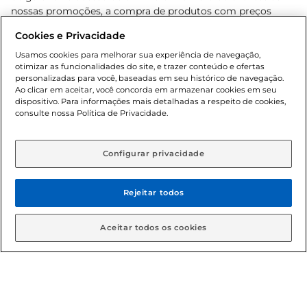
nossas promoções, a compra de produtos com preços
promocionais poderá ter sua quantidade limitada por
Cookies e Privacidade
cliente. Os preços, ofertas e condições são exclusivos para
o e-commerce e válidos durante o dia de hoje, podendo
Usamos cookies para melhorar sua experiência de navegação,
otimizar as funcionalidades do site, e trazer conteúdo e ofertas
sofrer alterações sem prévia notificação. Proibida a venda
personalizadas para você, baseadas em seu histórico de navegação.
de bebidas alcoólicas para menores de 18 anos, conforme
Ao clicar em aceitar, você concorda em armazenar cookies em seu
Lei n.º 8069/90, art. 81, inciso II (Estatuto da Criança e do
dispositivo. Para informações mais detalhadas a respeito de cookies,
Adolescente). Preços e condições exclusivos para o
consulte nossa Política de Privacidade.
www.gbarbosa.com.br
, podendo sofrer alterações sem
aviso prévio. O valor mínimo para as compras on-line é de
R$ 80,00.
Configurar privacidade
Rejeitar todos
© 2026 Copyright. Todos os direitos
reservados Gbarbosa.
Aceitar todos os cookies
Cencosud Brasil Comercial SA.CNPJ sob n° 39.346.861/0350-38 .
Sediada na Av. das Nações Unidas, 12.995, 21º andar, CEP: