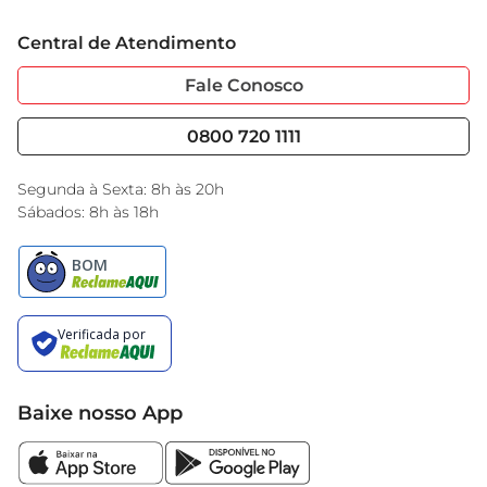
saúde e praticidade, ideal para o seu estilo de vida.
Trabalhe Conosco
Cartão GBarbosa
Central de Atendimento
Sobre Privacidade
Garantia Estendida
Portal do Fornecedo
Código de Ética
Fale Conosco
Nossas Lojas
Serviços
Cencosud Media
Blog GBarbosa
0800 720 1111
Black Friday
Encarte do Dia
Segunda à Sexta: 8h às 20h
Sábados: 8h às 18h
Baixe nosso App