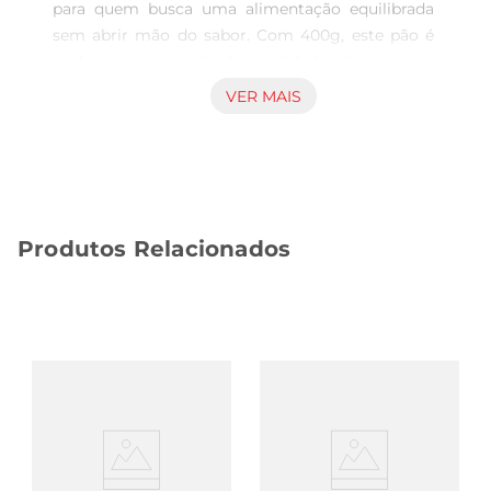
para quem busca uma alimentação equilibrada 
sem abrir mão do sabor. Com 400g, este pão é 
perfeito para o café da manhã, lanches ou até 
mesmo para acompanhar suas refeições. Sua 
VER MAIS
receita foi cuidadosamente elaborada para 
atender às necessidades de quem deseja um 
produto com menos calorias, mantendo a textura 
macia e o gosto agradável que todos amam.

Ingredientes de qualidade para uma alimentação 
Produtos Relacionados
consciente  

Este pão é feito com ingredientes selecionados, 
garantindo uma opção nutritiva e saborosa. A 
formulação diet é especialmente desenvolvida 
para pessoas que buscam reduzir a ingestão de 
açúcares e calorias, sem comprometer o prazer 
de comer. Além disso, é uma alternativa prática 
para quem tem restrições alimentares, 
permitindo que todos desfrutem de um bom pão 
no dia a dia.
