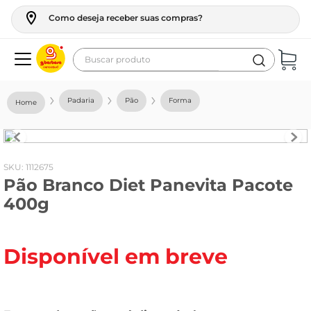
Como deseja receber suas compras?
Buscar produto
Termos mais buscados
Padaria
Pão
Forma
geladeira
maquina lavar
fogao
:
1112675
Pão Branco Diet Panevita Pacote
café
400g
cerveja
frango
Disponível em breve
leite
vinho
leite pó