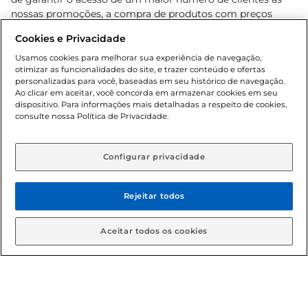
nossas promoções, a compra de produtos com preços
promocionais poderá ter sua quantidade limitada por
Cookies e Privacidade
cliente. Os preços, ofertas e condições são exclusivos para
o e-commerce e válidos durante o dia de hoje, podendo
Usamos cookies para melhorar sua experiência de navegação,
otimizar as funcionalidades do site, e trazer conteúdo e ofertas
sofrer alterações sem prévia notificação. Proibida a venda
personalizadas para você, baseadas em seu histórico de navegação.
de bebidas alcoólicas para menores de 18 anos, conforme
Ao clicar em aceitar, você concorda em armazenar cookies em seu
Lei n.º 8069/90, art. 81, inciso II (Estatuto da Criança e do
dispositivo. Para informações mais detalhadas a respeito de cookies,
Adolescente). Preços e condições exclusivos para o
consulte nossa Política de Privacidade.
www.gbarbosa.com.br
, podendo sofrer alterações sem
aviso prévio. O valor mínimo para as compras on-line é de
R$ 80,00.
Configurar privacidade
Rejeitar todos
© 2026 Copyright. Todos os direitos
reservados Gbarbosa.
Aceitar todos os cookies
Cencosud Brasil Comercial SA.CNPJ sob n° 39.346.861/0350-38 .
Sediada na Av. das Nações Unidas, 12.995, 21º andar, CEP: