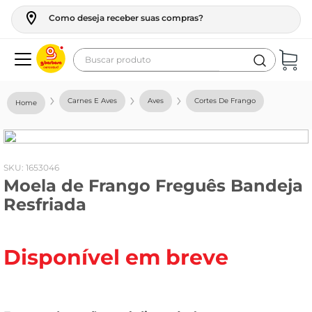
Como deseja receber suas compras?
Buscar produto
Termos mais buscados
Carnes E Aves
Aves
Cortes De Frango
geladeira
maquina lavar
fogao
:
1653046
Moela de Frango Freguês Bandeja
café
Resfriada
cerveja
frango
Disponível em breve
vinho
leite
tv