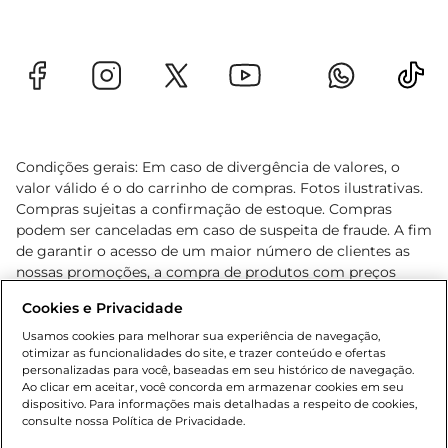
Condições gerais: Em caso de divergência de valores, o
valor válido é o do carrinho de compras. Fotos ilustrativas.
Compras sujeitas a confirmação de estoque. Compras
podem ser canceladas em caso de suspeita de fraude. A fim
de garantir o acesso de um maior número de clientes as
nossas promoções, a compra de produtos com preços
promocionais poderá ter sua quantidade limitada por
Cookies e Privacidade
cliente. Os preços, ofertas e condições são exclusivos para
o e-commerce e válidos durante o dia de hoje, podendo
Usamos cookies para melhorar sua experiência de navegação,
otimizar as funcionalidades do site, e trazer conteúdo e ofertas
sofrer alterações sem prévia notificação. Proibida a venda
personalizadas para você, baseadas em seu histórico de navegação.
de bebidas alcoólicas para menores de 18 anos, conforme
Ao clicar em aceitar, você concorda em armazenar cookies em seu
Lei n.º 8069/90, art. 81, inciso II (Estatuto da Criança e do
dispositivo. Para informações mais detalhadas a respeito de cookies,
Adolescente). Preços e condições exclusivos para o
consulte nossa Política de Privacidade.
www.gbarbosa.com.br
, podendo sofrer alterações sem