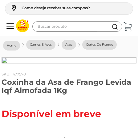
Como deseja receber suas compras?
Buscar produto
Termos mais buscados
Carnes E Aves
Aves
Cortes De Frango
geladeira
maquina lavar
fogao
:
1477578
Coxinha da Asa de Frango Levida
café
Iqf Almofada 1Kg
cerveja
frango
Disponível em breve
leite
vinho
celular