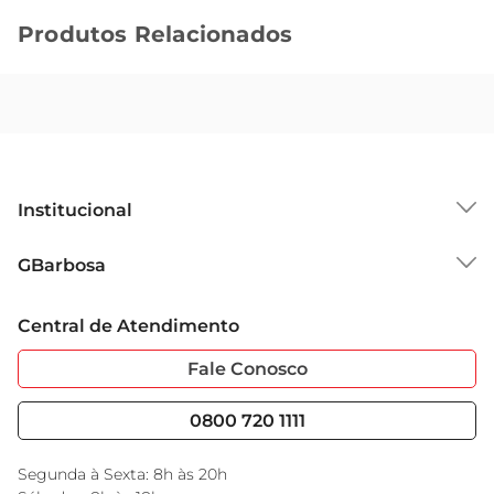
Produtos Relacionados
Institucional
Sobre o GBarbosa
GBarbosa
Grupo Cencosud
Trabalhe Conosco
Cartão GBarbosa
Central de Atendimento
Sobre Privacidade
Garantia Estendida
Portal do Fornecedo
Código de Ética
Fale Conosco
Nossas Lojas
Serviços
Cencosud Media
Blog GBarbosa
0800 720 1111
Black Friday
Encarte do Dia
Segunda à Sexta: 8h às 20h