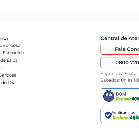
Central de At
osa
 GBarbosa
Fale Con
a Estendida
de Ética
0800 720 
s
Segunda à Sexta:
Barbosa
Sábados: 8h às 18
 do Dia