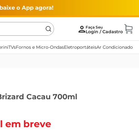
baixe o App agora!
rini
TVs
Fornos e Micro-Ondas
Eletroportáteis
Ar Condicionado
Brizard Cacau 700ml
l em breve