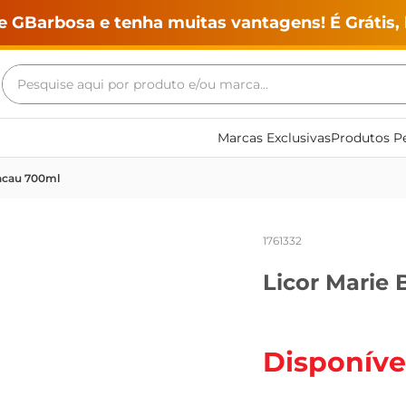
e GBarbosa e tenha muitas vantagens! É Grátis, 
Pesquise aqui por produto e/ou marca...
Termos mais buscados
Marcas Exclusivas
Produtos Pe
geladeira
Cacau 700ml
maquina lavar
fogao
1761332
café
Licor Marie 
cerveja
frango
leite
Disponíve
vinho
leite pó