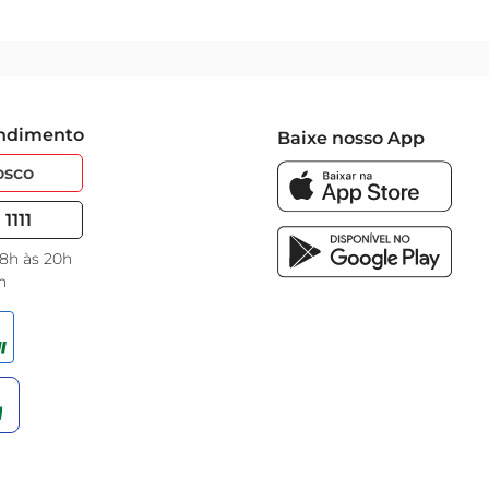
endimento
Baixe nosso App
osco
1111
 8h às 20h
h