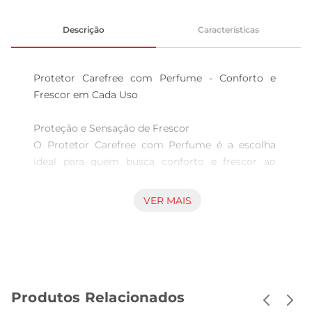
Descrição
Características
Protetor Carefree com Perfume - Conforto e 
Frescor em Cada Uso

Proteção e Sensação de Frescor  

O Protetor Carefree com Perfume é a escolha 
ideal para quem busca conforto e frescor ao 
longo do dia. Com 15 unidades em cada 
embalagem, este protetor foi desenvolvido para 
VER MAIS
proporcionar uma sensação de leveza e 
suavidade, garantindo que você se sinta sempre 
confiante e confortável. Sua fórmula delicada é 
perfeita para o uso diário, permitindo que você se 
mantenha fresca em qualquer situação.

Produtos Relacionados