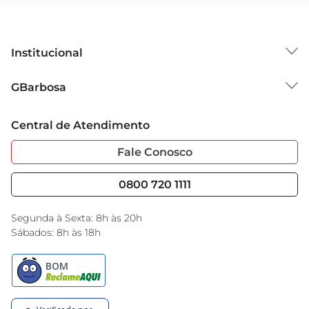
de cuidados pessoais.
Institucional
Sobre o GBarbosa
GBarbosa
Grupo Cencosud
Trabalhe Conosco
Cartão GBarbosa
Central de Atendimento
Sobre Privacidade
Garantia Estendida
Portal do Fornecedo
Código de Ética
Fale Conosco
Nossas Lojas
Serviços
Cencosud Media
Blog GBarbosa
0800 720 1111
Black Friday
Encarte do Dia
Segunda à Sexta: 8h às 20h
Sábados: 8h às 18h