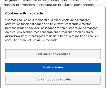
nossas promoções, a compra de produtos com preços
promocionais poderá ter sua quantidade limitada por
Cookies e Privacidade
cliente. Os preços, ofertas e condições são exclusivos para
o e-commerce e válidos durante o dia de hoje, podendo
Usamos cookies para melhorar sua experiência de navegação,
otimizar as funcionalidades do site, e trazer conteúdo e ofertas
sofrer alterações sem prévia notificação. Proibida a venda
personalizadas para você, baseadas em seu histórico de navegação.
de bebidas alcoólicas para menores de 18 anos, conforme
Ao clicar em aceitar, você concorda em armazenar cookies em seu
Lei n.º 8069/90, art. 81, inciso II (Estatuto da Criança e do
dispositivo. Para informações mais detalhadas a respeito de cookies,
Adolescente). Preços e condições exclusivos para o
consulte nossa Política de Privacidade.
www.gbarbosa.com.br
, podendo sofrer alterações sem
aviso prévio. O valor mínimo para as compras on-line é de
R$ 80,00.
Configurar privacidade
Rejeitar todos
© 2026 Copyright. Todos os direitos
reservados Gbarbosa.
Aceitar todos os cookies
Cencosud Brasil Comercial SA.CNPJ sob n° 39.346.861/0350-38 .
Sediada na Av. das Nações Unidas, 12.995, 21º andar, CEP: