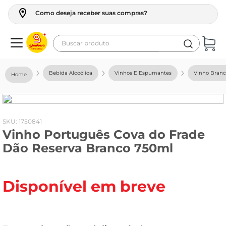
Como deseja receber suas compras?
Buscar produto
Termos mais buscados
Bebida Alcoólica
Vinhos E Espumantes
Vinho Bran
geladeira
maquina lavar
fogao
:
1750841
Vinho Português Cova do Frade
café
Dão Reserva Branco 750ml
cerveja
frango
Disponível em breve
leite
vinho
leite pó