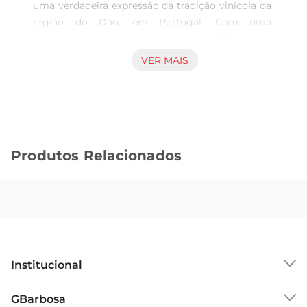
uma verdadeira expressão da tradição vinícola da 
região do Dão, em Portugal. Com uma 
apresentação elegante em garrafa de 750ml, este 
vinho é ideal para quem aprecia sabores 
VER MAIS
refinados e complexos. Seu perfil aromático é 
marcado por notas frutadas e florais, 
proporcionando uma experiência sensorial que 
encanta desde o primeiro gole.

Características principais  

Produtos Relacionados
Este vinho é elaborado a partir de uvas 
selecionadas, que garantem a qualidade e a 
autenticidade do produto. O processo de 
vinificaçãocuidadoso resulta em um vinho de 
corpo médio, com acidez equilibrada e um final 
persistente. É perfeito para acompanhar pratos à 
base de peixe, frutos do mar ou aves, elevando a 
Institucional
sua refeição a um novo patamar de sabor.

Harmonização e recomendações de uso  

Sobre o GBarbosa
GBarbosa
Paraaproveitar ao máximo as qualidades do 